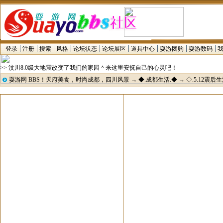
登录
注册
搜索
风格
论坛状态
论坛展区
道具中心
耍游团购
耍游数码
>> 汶川8.0级大地震改变了我们的家园＾来这里安抚自己的心灵吧！
耍游网 BBS！天府美食，时尚成都，四川风景
→
◆.成都生活.◆
→
◇.5.12震后