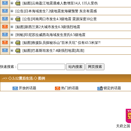
[贴图]云南盈江地震遇难人数增至14人 135人受伤
[公告]日本海域发生7.2级地震发海啸预警 东京有震感
[公告]河南周口市发生4.3级地震 震源深度10公里
[贴图]新西兰第2大城市发生6.3级强烈地震
[转帖]印尼苏拉威西岛海域发生里氏6.5级地震
[贴图]救援队员探秘乐山“百米天坑” 仅有43.5米深?!
[贴图]巴基斯坦发生7.4级强烈地震[高清]
快速搜索：
-=> ◇.5.12震后生活.◇ 图例
开放的话题
热门的话题
锁定的话题
天府之国