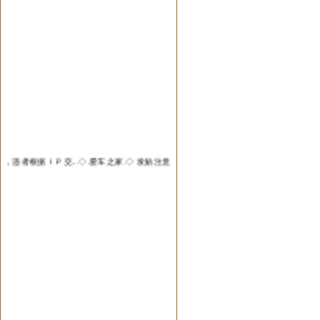
者根据ＩＰ交...
◇.爱车之家.◇
发贴注意：不要发非法信息，违者根据ＩＰ交...
◇.