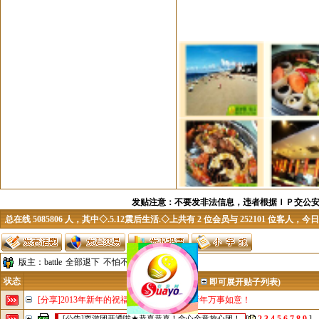
发贴注意：不要发非法信息，违者根据ＩＰ交公安机关
总在线 5085806 人，其中◇.5.12震后生活.◇上共有 2 位会员与 252101 位客人，
版主：
battle
全部退下
不怕不怕
状态
主 题 (点
即可展开贴子列表)
[分享]2013年新年的祝福话语,祝福、大家新年万事如意！
[公告]耍游团开通啦★恭喜恭喜！全心全意放心团！