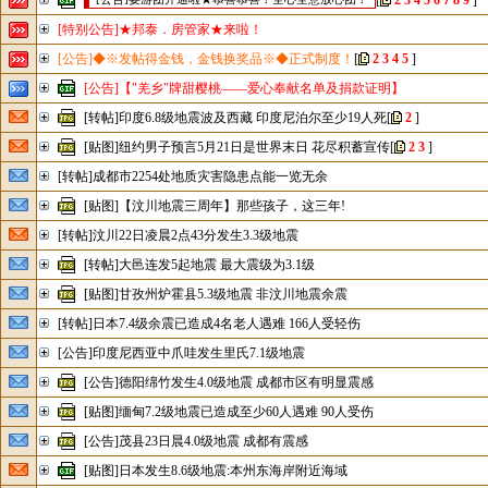
[
2
3
4
5
6
7
8
9
]
[特别公告]★邦泰．房管家★来啦！
[公告]◆※发帖得金钱，金钱换奖品※◆正式制度！
[
2
3
4
5
]
[公告]【"羌乡"牌甜樱桃——爱心奉献名单及捐款证明】
[转帖]印度6.8级地震波及西藏 印度尼泊尔至少19人死
[
2
]
[贴图]纽约男子预言5月21日是世界末日 花尽积蓄宣传
[
2
3
]
[转帖]成都市2254处地质灾害隐患点能一览无余
[贴图]【汶川地震三周年】那些孩子，这三年!
[转帖]汶川22日凌晨2点43分发生3.3级地震
[转帖]大邑连发5起地震 最大震级为3.1级
[贴图]甘孜州炉霍县5.3级地震 非汶川地震余震
[转帖]日本7.4级余震已造成4名老人遇难 166人受轻伤
[公告]印度尼西亚中爪哇发生里氏7.1级地震
[公告]德阳绵竹发生4.0级地震 成都市区有明显震感
[贴图]缅甸7.2级地震已造成至少60人遇难 90人受伤
[公告]茂县23日晨4.0级地震 成都有震感
[贴图]日本发生8.6级地震:本州东海岸附近海域