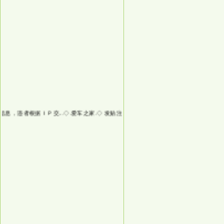
，违者根据ＩＰ交...
◇.爱车之家.◇
发贴注意：不要发非法信息，违者根据ＩＰ交...