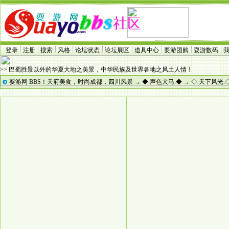
登录
注册
搜索
风格
论坛状态
论坛展区
道具中心
耍游团购
耍游数码
>> 巴蜀胜景以外的华夏大地之美景，中华民族及世界各地之风土人情！
耍游网 BBS！天府美食，时尚成都，四川风景
→
◆.声色犬马.◆
→
◇.天下风光.