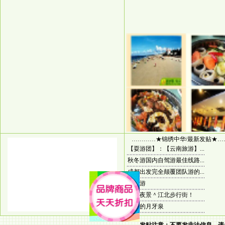
…………★锦绣中华/最新发贴★…
【耍游团】：【云南旅游】...
秋冬游国内自驾游最佳线路...
成都出发完全颠覆团队游的...
香港游
重庆夜景＾江北步行街！
神奇的月牙泉