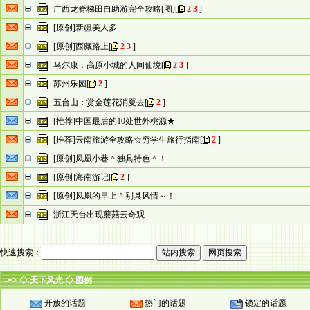
广西龙脊梯田自助游完全攻略[图]
[
2
3
]
[原创]新疆美人多
[原创]西藏路上
[
2
3
]
马尔康：高原小城的人间仙境
[
2
3
]
苏州乐园
[
2
]
五台山：赏金莲花消夏去
[
2
]
[推荐]中国最后的10处世外桃源★
[推荐]云南旅游全攻略☆穷学生旅行指南
[
2
]
[原创]凤凰小巷＾独具特色＾！
[原创]海南游记
[
2
]
[原创]凤凰的早上＾别具风情～！
浙江天台出现蘑菇云奇观
快速搜索：
-=> ◇.天下风光.◇ 图例
开放的话题
热门的话题
锁定的话题