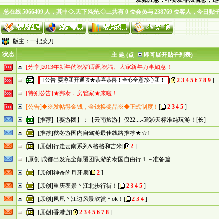
发贴注意：不要发非法信息，违
总在线 5066409 人，其中◇.天下风光.◇上共有 0 位会员与 238769 位客人，今日贴
版主：
一把菜刀
状态
主 题 (点
即可展开贴子列表)
[分享]2013年新年的祝福话语,祝福、大家新年万事如意！
[
2
3
4
5
6
7
8
9
]
[公告]耍游团开通啦★恭喜恭喜！全心全意放心团！
[特别公告]★邦泰．房管家★来啦！
[公告]◆※发帖得金钱，金钱换奖品※◆正式制度！
[
2
3
4
5
]
[推荐]【耍游团】：【云南旅游】仅22....-5晚6天标准纯玩游！[长]
[推荐]秋冬游国内自驾游最佳线路推荐★☆↑
[原创]行走云南系列&格格和吉米
[
2
]
[原创]成都出发完全颠覆团队游的泰国自由行１－准备篇
[原创]神奇的月牙泉
[
2
]
[原创]重庆夜景＾江北步行街！
[
2
3
4
5
]
[原创]凤凰＾江边风景欣赏＾ok！
[
2
3
4
]
[原创]香港游
[
2
3
4
5
6
7
8
]