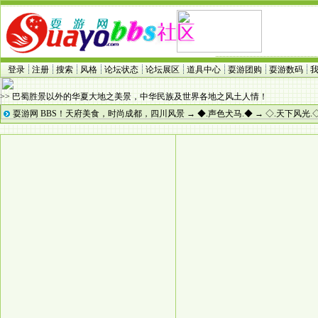
登录
注册
搜索
风格
论坛状态
论坛展区
道具中心
耍游团购
耍游数码
>> 巴蜀胜景以外的华夏大地之美景，中华民族及世界各地之风土人情！
耍游网 BBS！天府美食，时尚成都，四川风景
→
◆.声色犬马.◆
→
◇.天下风光.