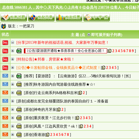
发贴注意：不要发非法信息，违
总在线 5066381 人，其中◇.天下风光.◇上共有 0 位会员与 238759 位客人，今日贴
版主：
一把菜刀
状态
主 题 (点
即可展开贴子列表)
[分享]2013年新年的祝福话语,祝福、大家新年万事如意！
[
2
3
4
5
6
7
8
9
]
[公告]耍游团开通啦★恭喜恭喜！全心全意放心团！
[特别公告]★邦泰．房管家★来啦！
[公告]◆※发帖得金钱，金钱换奖品※◆正式制度！
[
2
3
4
5
]
[推荐]【耍游团】：【云南旅游】仅22....-5晚6天标准纯玩游！[长]
[推荐]秋冬游国内自驾游最佳线路推荐★☆↑
[原创]行走云南系列&格格和吉米
[
2
]
[原创]成都出发完全颠覆团队游的泰国自由行１－准备篇
[原创]神奇的月牙泉
[
2
]
[原创]重庆夜景＾江北步行街！
[
2
3
4
5
]
[原创]凤凰＾江边风景欣赏＾ok！
[
2
3
4
]
[原创]香港游
[
2
3
4
5
6
7
8
]