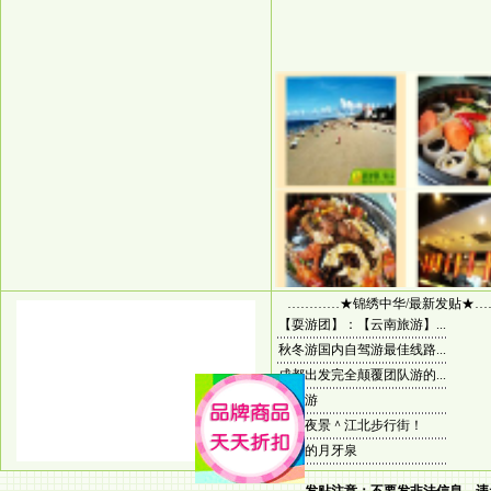
…………★锦绣中华/最新发贴★…
【耍游团】：【云南旅游】...
秋冬游国内自驾游最佳线路...
成都出发完全颠覆团队游的...
香港游
重庆夜景＾江北步行街！
神奇的月牙泉