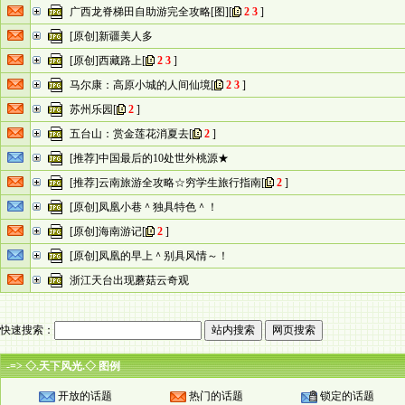
广西龙脊梯田自助游完全攻略[图]
[
2
3
]
[原创]新疆美人多
[原创]西藏路上
[
2
3
]
马尔康：高原小城的人间仙境
[
2
3
]
苏州乐园
[
2
]
五台山：赏金莲花消夏去
[
2
]
[推荐]中国最后的10处世外桃源★
[推荐]云南旅游全攻略☆穷学生旅行指南
[
2
]
[原创]凤凰小巷＾独具特色＾！
[原创]海南游记
[
2
]
[原创]凤凰的早上＾别具风情～！
浙江天台出现蘑菇云奇观
快速搜索：
-=> ◇.天下风光.◇ 图例
开放的话题
热门的话题
锁定的话题