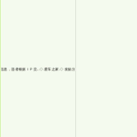
，违者根据ＩＰ交...
◇.爱车之家.◇
发贴注意：不要发非法信息，违者根据ＩＰ交...