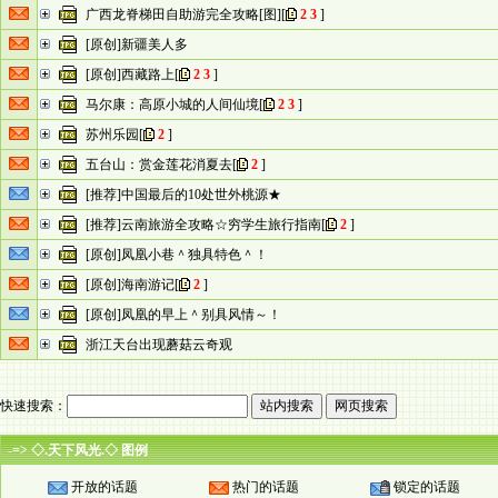
广西龙脊梯田自助游完全攻略[图]
[
2
3
]
[原创]新疆美人多
[原创]西藏路上
[
2
3
]
马尔康：高原小城的人间仙境
[
2
3
]
苏州乐园
[
2
]
五台山：赏金莲花消夏去
[
2
]
[推荐]中国最后的10处世外桃源★
[推荐]云南旅游全攻略☆穷学生旅行指南
[
2
]
[原创]凤凰小巷＾独具特色＾！
[原创]海南游记
[
2
]
[原创]凤凰的早上＾别具风情～！
浙江天台出现蘑菇云奇观
快速搜索：
-=> ◇.天下风光.◇ 图例
开放的话题
热门的话题
锁定的话题