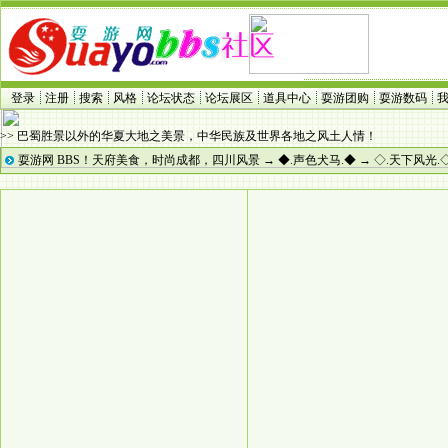
登录
注册
搜索
风格
论坛状态
论坛展区
道具中心
耍游团购
耍游数码
>> 巴蜀胜景以外的华夏大地之美景，中华民族及世界各地之风土人情！
耍游网 BBS！天府美食，时尚成都，四川风景
→
◆.声色犬马.◆
→
◇.天下风光.