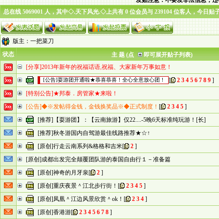
发贴注意：不要发非法信息，违
总在线 5069001 人，其中◇.天下风光.◇上共有 0 位会员与 239104 位客人，今日贴
版主：
一把菜刀
状态
主 题 (点
即可展开贴子列表)
[分享]2013年新年的祝福话语,祝福、大家新年万事如意！
[
2
3
4
5
6
7
8
9
]
[公告]耍游团开通啦★恭喜恭喜！全心全意放心团！
[特别公告]★邦泰．房管家★来啦！
[公告]◆※发帖得金钱，金钱换奖品※◆正式制度！
[
2
3
4
5
]
[推荐]【耍游团】：【云南旅游】仅22....-5晚6天标准纯玩游！[长]
[推荐]秋冬游国内自驾游最佳线路推荐★☆↑
[原创]行走云南系列&格格和吉米
[
2
]
[原创]成都出发完全颠覆团队游的泰国自由行１－准备篇
[原创]神奇的月牙泉
[
2
]
[原创]重庆夜景＾江北步行街！
[
2
3
4
5
]
[原创]凤凰＾江边风景欣赏＾ok！
[
2
3
4
]
[原创]香港游
[
2
3
4
5
6
7
8
]