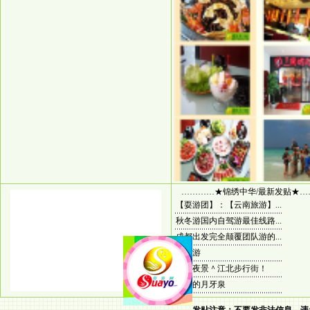
…………★锦绣中华/最新发贴★…
【耍游团】：【云南旅游】...
秋冬游国内自驾游最佳线路...
成都出发完全颠覆团队游的...
香港游
重庆夜景＾江北步行街！
神奇的月牙泉