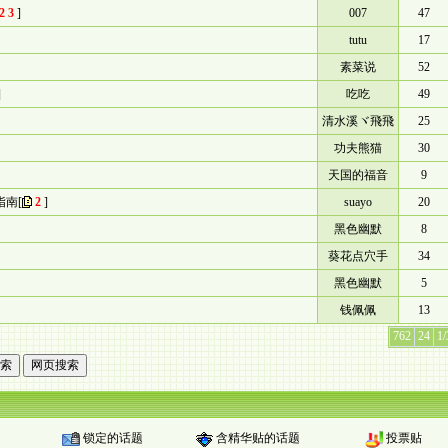
2
3
]
007
47
tutu
17
素菜说
52
]
吃吃
49
清水溪ヾ飛飛
25
功夫熊猫
30
天国的福音
9
指南
[
2
]
suayo
20
黑色幽默
8
葵花点穴手
34
黑色幽默
5
钱佩佩
13
762
24
1
锁定的话题
含精华贴的话题
投票贴