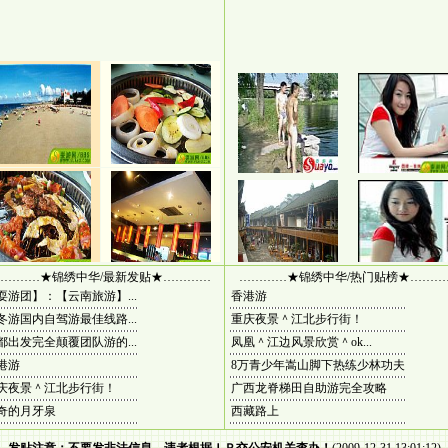
…………★锦绣中华/最新发贴★…………
…………★锦绣中华/热门贴榜★………
耍游团】：【云南旅游】...
香港游
冬游国内自驾游最佳线路...
重庆夜景＾江北步行街！
都出发完全颠覆团队游的...
凤凰＾江边风景欣赏＾ok...
港游
8万青少年嵩山脚下热练少林功夫
庆夜景＾江北步行街！
广西龙脊梯田自助游完全攻略
奇的月牙泉
西藏路上