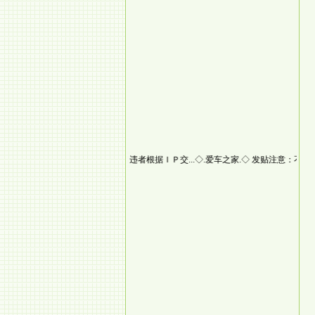
发贴注意：不要发非法信息，违者根据ＩＰ交...
◇.爱车之家.◇
发贴注意：不要发非法