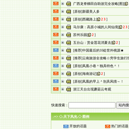
广西龙脊梯田自助游完全攻略[图]
[
[原创]新疆美人多
[原创]西藏路上
[
2
3
]
马尔康：高原小城的人间仙境
[
2
3
苏州乐园
[
2
]
五台山：赏金莲花消夏去
[
2
]
[推荐]中国最后的10处世外桃源★
[推荐]云南旅游全攻略☆穷学生旅行
[原创]凤凰小巷＾独具特色＾！
[原创]海南游记
[
2
]
[原创]凤凰的早上＾别具风情～！
浙江天台出现蘑菇云奇观
快速搜索：
-=> ◇.天下风光.◇ 图例
开放的话题
热门的话题