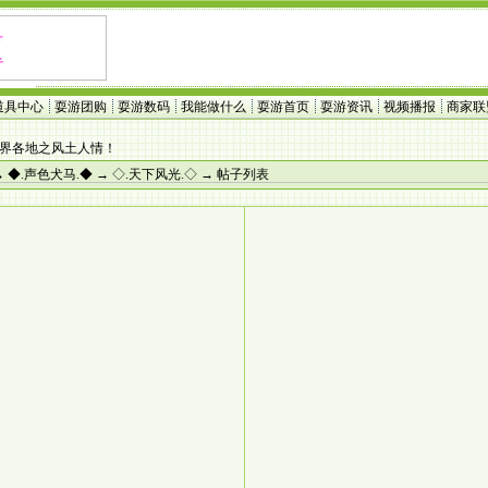
道具中心
耍游团购
耍游数码
我能做什么
耍游首页
耍游资讯
视频播报
商家联
世界各地之风土人情！
→
◆.声色犬马.◆
→
◇.天下风光.◇
→ 帖子列表