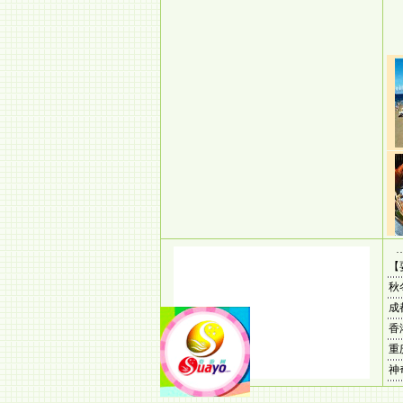
【
秋
成
香
重
神