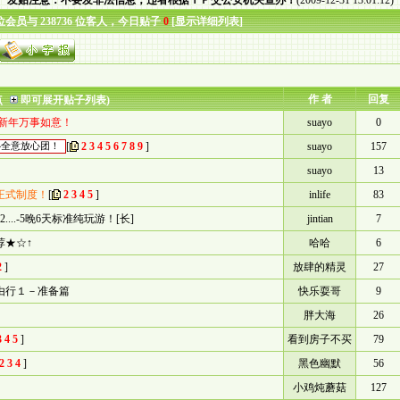
发贴注意：不要发非法信息，违者根据ＩＰ交公安机关查办！
(2009-12-31 13:01:12)
 位会员与 238736 位客人，今日贴子
0
[
显示详细列表
]
作 者
回复
点
即可展开贴子列表)
家新年万事如意！
suayo
0
[
2
3
4
5
6
7
8
9
]
suayo
157
心全意放心团！
suayo
13
正式制度！
[
2
3
4
5
]
inlife
83
...-5晚6天标准纯玩游！[长]
jintian
7
荐★☆↑
哈哈
6
2
]
放肆的精灵
27
由行１－准备篇
快乐耍哥
9
胖大海
26
3
4
5
]
看到房子不买
79
2
3
4
]
黑色幽默
56
小鸡炖蘑菇
127