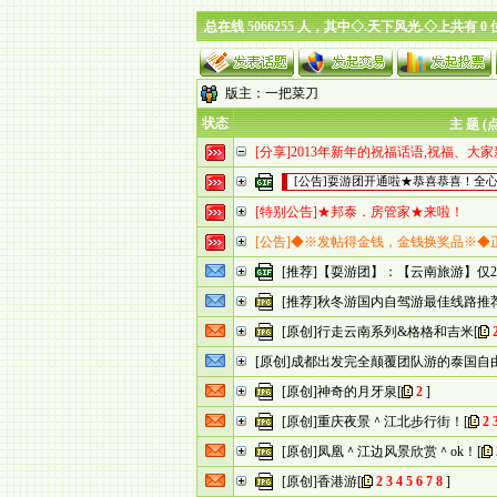
总在线 5066255 人，其中◇.天下风光.◇上共有 0
版主：
一把菜刀
状态
主 题 (
[分享]2013年新年的祝福话语,祝福、大
[公告]耍游团开通啦★恭喜恭喜！全
[特别公告]★邦泰．房管家★来啦！
[公告]◆※发帖得金钱，金钱换奖品※◆
[推荐]【耍游团】：【云南旅游】仅22.
[推荐]秋冬游国内自驾游最佳线路推
[原创]行走云南系列&格格和吉米
[
[原创]成都出发完全颠覆团队游的泰国自
[原创]神奇的月牙泉
[
2
]
[原创]重庆夜景＾江北步行街！
[
2
[原创]凤凰＾江边风景欣赏＾ok！
[
[原创]香港游
[
2
3
4
5
6
7
8
]