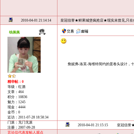
2010-04-01 21:14:14
皇冠信誉★鲜果城堡疯抢店★现实未曾见,只在
钱佩佩
詹妮弗-洛芙-海维特简约的蛋卷头设计，十
精华帖：0
等级：红酒
文章：464
积分：10836
魅力：1245
现金：4444
金币：0
近访：2011-07-28 18:58:34
门派：无门无派
2010-04-01 21:15:15
皇冠信誉
注册：2007-09-28
言论仅代表发帖人观点