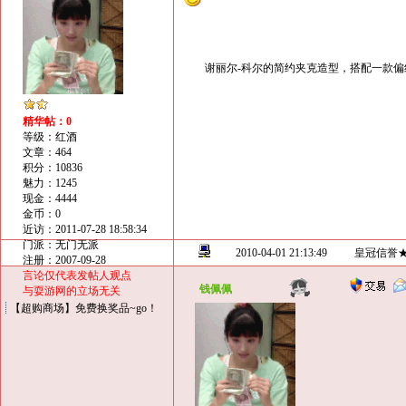
谢丽尔-科尔的简约夹克造型，搭配一款偏
精华帖：0
等级：红酒
文章：464
积分：10836
魅力：1245
现金：4444
金币：0
近访：2011-07-28 18:58:34
门派：无门无派
2010-04-01 21:13:49
皇冠信誉
注册：2007-09-28
言论仅代表发帖人观点
钱佩佩
与耍游网的立场无关
【超购商场】免费换奖品~go！