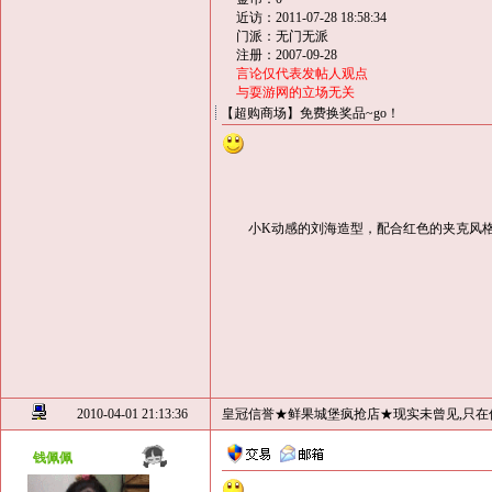
近访：2011-07-28 18:58:34
门派：无门无派
注册：2007-09-28
言论仅代表发帖人观点
与耍游网的立场无关
【超购商场】免费换奖品~go！
小K动感的刘海造型，配合红色的夹克风格
2010-04-01 21:13:36
皇冠信誉★鲜果城堡疯抢店★现实未曾见,只在
钱佩佩