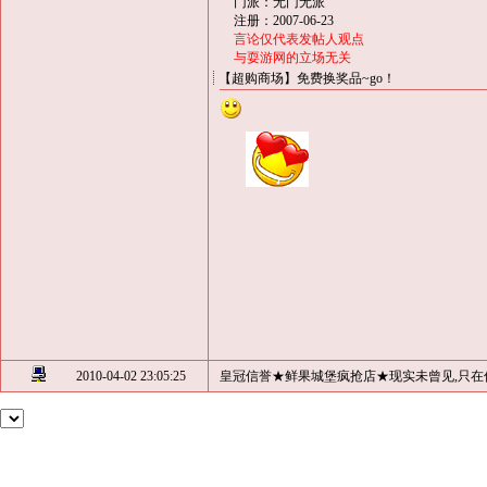
门派：无门无派
注册：2007-06-23
言论仅代表发帖人观点
与耍游网的立场无关
【超购商场】免费换奖品~go！
2010-04-02 23:05:25
皇冠信誉★鲜果城堡疯抢店★现实未曾见,只在