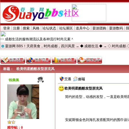
登录
注册
搜索
风格
论坛状态
论坛展区
道具中心
耍游团购
耍游数码
>> 成都生活的服饰潮流以及各种流行时尚元素＾
耍游网 BBS！天府美食，时尚成都，四川风景
→
◆.成都生活.◆
→
◇.时尚成都.
标题：
欧美明星酷酷发型朋克风
钱佩佩
欧美明星酷酷发型朋克风
简约的造型，动感的发型，一直是欧美明
安妮斯顿金色刘海扎发搭配简约的围巾设计
精华帖：0