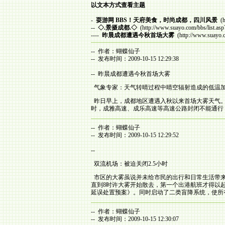
以文本方式查看主题
-
耍游网 BBS！天府美食，时尚成都，四川风景
(h
--
◇.景摄成都.◇
(http://www.suayo.com/bbs/list.as
----
昨晨成都遭遇今秋首场大雾
(http://www.suayo.
-- 作者：蝴蝶仙子
-- 发布时间：2009-10-15 12:29:38
-- 昨晨成都遭遇今秋首场大雾
气象专家：天气转晴过程中晴空辐射造成的低温
昨日早上，成都地区遭遇入秋以来首场大雾天气。受
时，成雅高速、成乐高速等高速公路封闭不能通行
-- 作者：蝴蝶仙子
-- 发布时间：2009-10-15 12:29:52
--
双流机场：被迫关闭2.5小时
市区的大雾虽说并未给市民的出行和日常生活带来太
直到8时许大雾开始散去，第一个出港航班才得以起
延误处置预案》。同时启动了二类盲降系统，使所
-- 作者：蝴蝶仙子
-- 发布时间：2009-10-15 12:30:07