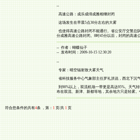
--
高速公路：成乐成绵成雅相继封闭
这场发生在早晨5点30分左右的大雾
也使得高速公路封闭不能通行。省公安厅交警总队高
分成雅高速公路封闭。8时45分以后，封闭的高
-- 作者：蝴蝶仙子
-- 发布时间：2009-10-15 12:30:20
--
专家：晴空辐射致大雾天气
省科技服务中心气象部主任罗礼洪说，西北下沉气
到90%以上，双流机场一带更是高达95%。天
布在双流、新津、新都等地，其余地方只是轻雾。午后
符合您条件的共有
4
条 ，第：
1
页/共
1
页