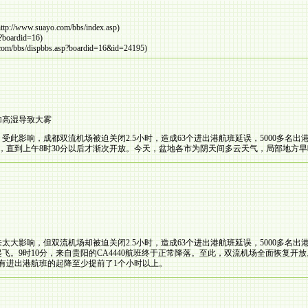
ttp://www.suayo.com/bbs/index.asp)
p?boardid=16)
com/bbs/dispbbs.asp?boardid=16&id=24195)
加高湿导致大雾
此影响，成都双流机场被迫关闭2.5小时，造成63个进出港航班延误，5000多名
，直到上午8时30分以后才渐次开放。今天，盆地各市为阴天间多云天气，局部地方
大影响，但双流机场却被迫关闭2.5小时，造成63个进出港航班延误，5000多名
飞。9时10分，来自贵阳的CA4440航班终于正常降落。至此，双流机场全面恢复
有进出港航班的起降至少提前了1个小时以上。