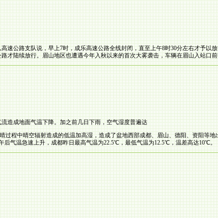
速公路支队说，早上7时，成乐高速公路全线封闭，直至上午8时30分左右才予以放行。
速公路才陆续放行。眉山地区也遭遇今年入秋以来的首次大雾袭击，车辆在眉山入站口
流造成地面气温下降。加之前几日下雨，空气湿度普遍达
气转晴过程中晴空辐射造成的低温加高湿，造成了盆地西部成都、眉山、德阳、资阳等
气温急速上升，成都昨日最高气温为22.5℃，最低气温为12.5℃，温差高达10℃。