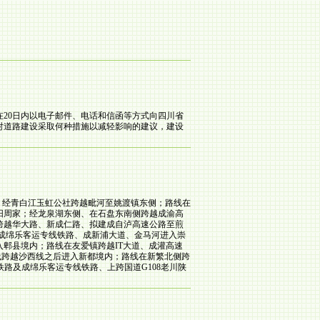
20日内以电子邮件、电话和信函等方式向四川省
对道路建设采取何种措施以减轻影响的建议，建设
行。经青白江玉虹公社跨越毗河至姚渡镇东侧；路线在
阳周家；经龙泉湖东侧、在石盘东南侧跨越成渝高
跨越华大路、新成仁路、拟建成自泸高速公路至煎
建成绵乐客运专线铁路、成新浦大道、金马河进入崇
郫县境内；路线在友爱镇跨越IT大道、成灌高速
路线跨越沙西线之后进入新都境内；路线在新繁北侧跨
路及成绵乐客运专线铁路、上跨国道G108老川陕