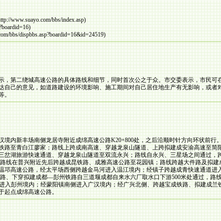
ttp://www.suayo.com/bbs/index.asp)
p?boardid=16)
com/bbs/dispbbs.asp?boardid=16&id=24519)
示，第二绕城高速公路的具体路线和细节，同时首次公之于众。市交委表示，市民可在
达自己的意见，如道路建设的环境影响、施工期间对自己居住地生产有无影响，或者
等。
境内新丰场南侧龙居寺附近成绵高速公路K20+800处，之后沿顺时针方向环状前
铁路至青白江廖家；路线上跨成南高速、穿越龙泉山隧道、上跨拟建成安渝高速至简
三岔湖旅游快速通道、穿越龙泉山隧道至双流永兴；路线自永兴、三星场之间通过，
内；路线在普兴附近先后跨越成昆铁路、成雅高速公路至花园镇；路线跨越大件路及拟
温邛高速公路，经太平场西侧跨越金马河进入温江境内；经镇子跨越成青快速通道进入
铁路、下穿拟建成都—彭州铁路自三道堰成都自来水六厂取水口下游500米处通过，
后进入彭州境内；经蒙阳镇南侧进入广汉境内；经广兴北侧、跨越宝成铁路、拟建成兰铁
于起点成绵高速公路。