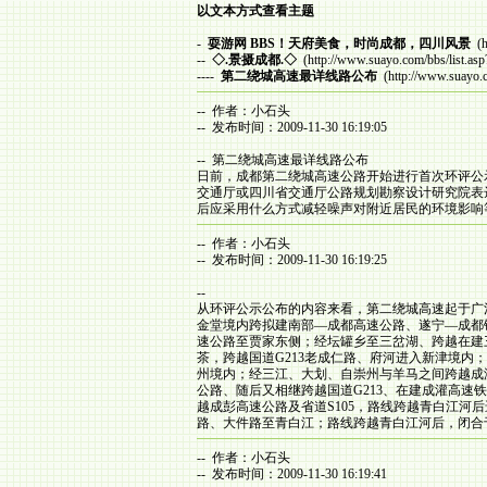
以文本方式查看主题
-
耍游网 BBS！天府美食，时尚成都，四川风景
(h
--
◇.景摄成都.◇
(http://www.suayo.com/bbs/list.as
----
第二绕城高速最详线路公布
(http://www.suayo.
-- 作者：小石头
-- 发布时间：2009-11-30 16:19:05
-- 第二绕城高速最详线路公布
日前，成都第二绕城高速公路开始进行首次环评公
交通厅或四川省交通厅公路规划勘察设计研究院表
后应采用什么方式减轻噪声对附近居民的环境影响
-- 作者：小石头
-- 发布时间：2009-11-30 16:19:25
--
从环评公示公布的内容来看，第二绕城高速起于广汉
金堂境内跨拟建南部—成都高速公路、遂宁—成都
速公路至贾家东侧；经坛罐乡至三岔湖、跨越在建
茶，跨越国道G213老成仁路、府河进入新津境
州境内；经三江、大划、自崇州与羊马之间跨越成
公路、随后又相继跨越国道G213、在建成灌高速
越成彭高速公路及省道S105，路线跨越青白江河
路、大件路至青白江；路线跨越青白江河后，闭合
-- 作者：小石头
-- 发布时间：2009-11-30 16:19:41