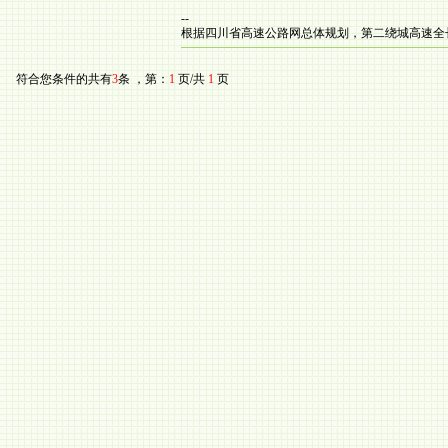
--
根据四川省高速公路网总体规划，第二绕城高速全长为2
符合您条件的共有
3
条 ，第：
1
页/共
1
页