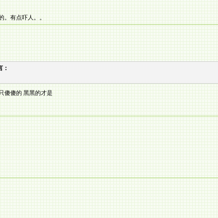
的。有点吓人。。
发言：
只傻傻的 黑黑的才是