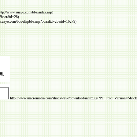
ttp://www.suayo.com/bbs/index.asp)
p?boardid=28)
.suayo.com/bbs/dispbbs.asp?boardid=28&id=16279)
http://www.macromedia.com/shockwave/download/index.cgi?P1_Prod_Version=Shockwave