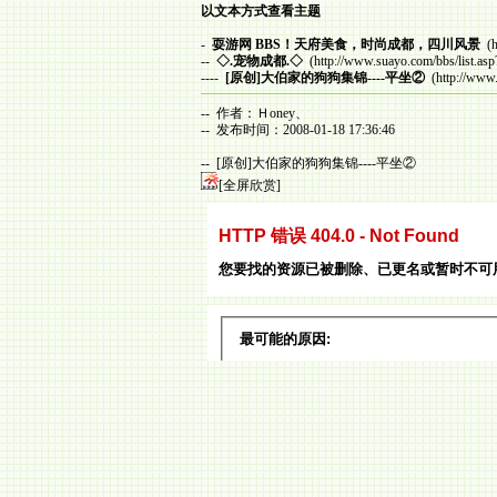
以文本方式查看主题
-
耍游网 BBS！天府美食，时尚成都，四川风景
(h
--
◇.宠物成都.◇
(http://www.suayo.com/bbs/list.as
----
[原创]大伯家的狗狗集锦----平坐②
(http://www
-- 作者：Ｈoney、
-- 发布时间：2008-01-18 17:36:46
-- [原创]大伯家的狗狗集锦----平坐②
[全屏欣赏]