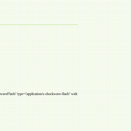
Flash\' type=\'application/x-shockwave-flash\' widt