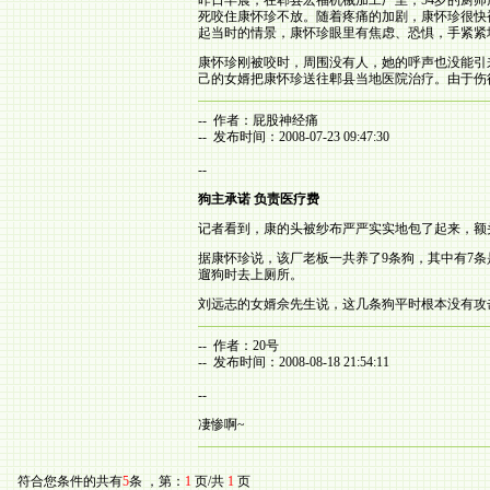
昨日早晨，在郫县宏福机械加工厂里，54岁的厨
死咬住康怀珍不放。随着疼痛的加剧，康怀珍很快
起当时的情景，康怀珍眼里有焦虑、恐惧，手紧紧
康怀珍刚被咬时，周围没有人，她的呼声也没能引
己的女婿把康怀珍送往郫县当地医院治疗。由于伤
-- 作者：屁股神经痛
-- 发布时间：2008-07-23 09:47:30
--
狗主承诺 负责医疗费
记者看到，康的头被纱布严严实实地包了起来，额
据康怀珍说，该厂老板一共养了9条狗，其中有7
遛狗时去上厕所。
刘远志的女婿佘先生说，这几条狗平时根本没有攻
-- 作者：20号
-- 发布时间：2008-08-18 21:54:11
--
凄惨啊~
符合您条件的共有
5
条 ，第：
1
页/共
1
页