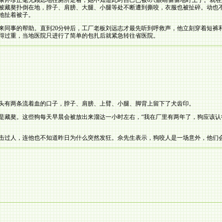
师康怀珍正毫无顾虑地往厕所走着，她不知道此时自己已被6只眼睛偷偷地盯上了。就在
被藏獒扑倒在地，脖子、肩膀、大腿、小腿等处不断遭到撕咬，衣服也被扯碎。动也
地扯着被子。
来同事的帮助。直到20分钟后，工厂老板刘远志才最先听到呼救声，他立刻穿着短裤
得过重，当地医院只进行了简单的包扎后就紧急转往省医院。
头有两条流着血的口子，脖子、肩膀、上臂、小腿、脚背上留下了犬齿印。
条是藏獒。这些狗每天早晨会被放出来溜达一小时左右，“我在厂里有两年了，狗应该认
击过人，连他也不知道昨日为什么突然发狂。佘先生表示，狗咬人是一场意外，他们