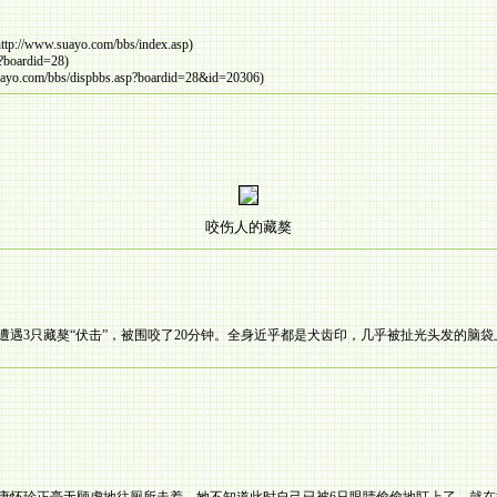
ttp://www.suayo.com/bbs/index.asp)
p?boardid=28)
ayo.com/bbs/dispbbs.asp?boardid=28&id=20306)
咬伤人的藏獒
，遭遇3只藏獒“伏击”，被围咬了20分钟。全身近乎都是犬齿印，几乎被扯光头发的脑