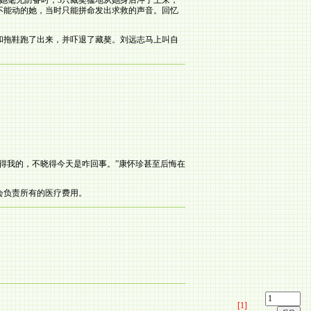
她毫无防备时，3只藏獒猛地从她身后冲了上来，
不能动的她，当时只能拼命发出求救的声音。回忆
和拖鞋跑了出来，并吓退了藏獒。刘远志马上叫自
得我的，不晓得今天是咋回事。”康怀珍甚至后悔在
会负责所有的医疗费用。
[1]