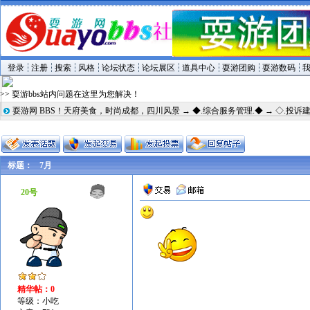
登录
注册
搜索
风格
论坛状态
论坛展区
道具中心
耍游团购
耍游数码
>> 耍游bbs站内问题在这里为您解决！
耍游网 BBS！天府美食，时尚成都，四川风景
→
◆.综合服务管理.◆
→
◇.投诉建
标题：
7月
20号
精华帖：0
等级：小吃