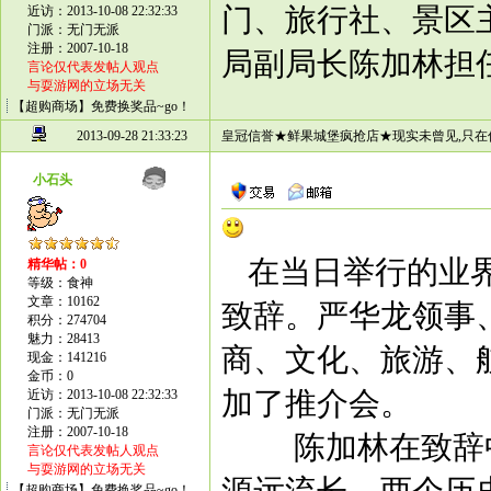
门、旅行社、景区
近访：2013-10-08 22:32:33
门派：无门无派
注册：2007-10-18
局副局长陈加林担
言论仅代表发帖人观点
与耍游网的立场无关
【超购商场】免费换奖品~go！
2013-09-28 21:33:23
皇冠信誉★鲜果城堡疯抢店★现实未曾见,只在
小石头
在当日举行的业
精华帖：0
等级：食神
文章：10162
致辞。严华龙领事
积分：274704
魅力：28413
商、文化、旅游、
现金：141216
金币：0
加了推介会。
近访：2013-10-08 22:32:33
门派：无门无派
注册：2007-10-18
陈加林在致辞中
言论仅代表发帖人观点
与耍游网的立场无关
【超购商场】免费换奖品~go！