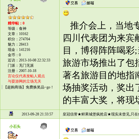
推介会上，当地专
精华帖：0
等级：食神
文章：10162
四川代表团为来宾
积分：274704
魅力：28413
目，博得阵阵喝彩
现金：141216
金币：0
旅游市场推出了包
近访：2013-10-08 22:32:33
门派：无门无派
注册：2007-10-18
著名旅游目的地指
言论仅代表发帖人观点
与耍游网的立场无关
场抽奖活动，奖出
【超购商场】免费换奖品~go！
的丰富大奖，将现
2013-09-28 21:33:57
皇冠信誉★鲜果城堡疯抢店★现实未曾见,只在
小石头