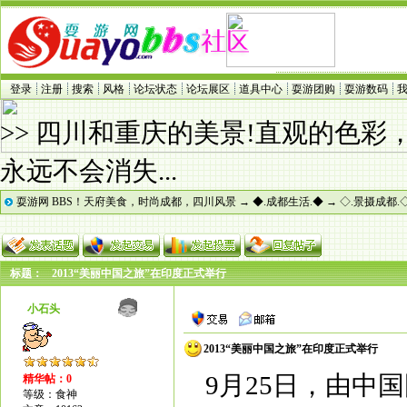
登录
注册
搜索
风格
论坛状态
论坛展区
道具中心
耍游团购
耍游数码
>> 四川和重庆的美景!直观的色
永远不会消失...
耍游网 BBS！天府美食，时尚成都，四川风景
→
◆.成都生活.◆
→
◇.景摄成都.
标题：
2013“美丽中国之旅”在印度正式举行
小石头
2013“美丽中国之旅”在印度正式举行
9月25日，由中
精华帖：0
等级：食神