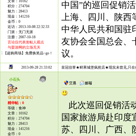
文章：10162
中国”的巡回促销
积分：274704
魅力：28413
上海、四川、陕西等
现金：141216
金币：0
中华人民共和国驻
近访：2013-10-08 22:32:33
门派：无门无派
注册：2007-10-18
友协会全国总会、
言论仅代表发帖人观点
与耍游网的立场无关
议。
【超购商场】免费换奖品~go！
2013-09-28 21:33:02
皇冠信誉★鲜果城堡疯抢店★现实未曾见,只在
小石头
此次巡回促销活
精华帖：0
等级：食神
文章：10162
国家旅游局赴印度
积分：274704
魅力：28413
苏、四川、广西、
现金：141216
金币：0