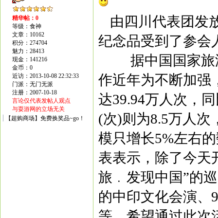
由四川代表团发
精华帖：0
等级：食神
文章：10162
纪念品受到了参会
积分：274704
魅力：28413
据中国国家旅游
现金：141216
金币：0
作近年为不断加强，
近访：2013-10-08 22:32:33
门派：无门无派
注册：2007-10-18
达39.94万人次，
言论仅代表发帖人观点
与耍游网的立场无关
(次)则为8.5万人
【超购商场】免费换奖品~go！
模只增长5%左右
表表示，除了今天
旅﹒发现中国”的巡
的中印文化会演、9
等，希望通过此次