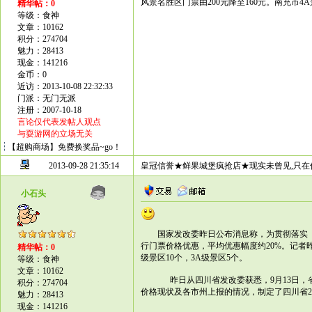
风景名胜区门票由200元降至160元。南充市
精华帖：0
等级：食神
文章：10162
积分：274704
魅力：28413
现金：141216
金币：0
近访：2013-10-08 22:32:33
门派：无门无派
注册：2007-10-18
言论仅代表发帖人观点
与耍游网的立场无关
【超购商场】免费换奖品~go！
2013-09-28 21:35:14
皇冠信誉★鲜果城堡疯抢店★现实未曾见,只在
小石头
国家发改委昨日公布消息称，为贯彻落实《
行门票价格优惠，平均优惠幅度约20%。记者
精华帖：0
级景区10个，3A级景区5个。
等级：食神
文章：10162
昨日从四川省发改委获悉，9月13日，
积分：274704
价格现状及各市州上报的情况，制定了四川省20
魅力：28413
现金：141216