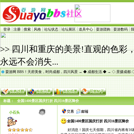
登录
注册
搜索
风格
论坛状态
论坛展区
道具中心
耍游团购
耍游数码
>> 四川和重庆的美景!直观的色
永远不会消失...
耍游网 BBS！天府美食，时尚成都，四川风景
→
◆.成都生活.◆
→
◇.景摄成都.
标题：
全国1400景区国庆打折 四川16景区降价
小石头
全国1400景区国庆打折 四川16景区降价
好消息！国庆七天假期，四川省内将有16家