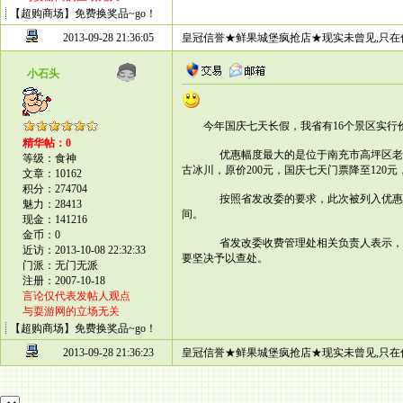
【超购商场】免费换奖品~go！
2013-09-28 21:36:05
皇冠信誉★鲜果城堡疯抢店★现实未曾见,只在
小石头
今年国庆七天长假，我省有16个景区实行价
精华帖：0
优惠幅度最大的是位于南充市高坪区老君
等级：食神
古冰川，原价200元，国庆七天门票降至120元
文章：10162
积分：274704
按照省发改委的要求，此次被列入优惠范
魅力：28413
间。
现金：141216
金币：0
省发改委收费管理处相关负责人表示，发
近访：2013-10-08 22:32:33
要坚决予以查处。
门派：无门无派
注册：2007-10-18
言论仅代表发帖人观点
与耍游网的立场无关
【超购商场】免费换奖品~go！
2013-09-28 21:36:23
皇冠信誉★鲜果城堡疯抢店★现实未曾见,只在