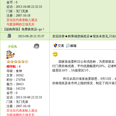
金币：0
近访：2013-10-08 22:32:33
门派：无门无派
注册：2007-10-18
言论仅代表发帖人观点
与耍游网的立场无关
【超购商场】免费换奖品~go！
2013-09-28 21:35:37
皇冠信誉★鲜果城堡疯抢店★现实未曾见,只在
小石头
国家发改委昨日公布消息称，为贯彻落实《
行门票价格优惠，平均优惠幅度约20%。记者
精华帖：0
级景区10个，3A级景区5个。
等级：食神
文章：10162
昨日从四川省发改委获悉，9月13日，
积分：274704
价格现状及各市州上报的情况，制定了四川省20
魅力：28413
现金：141216
金币：0
近访：2013-10-08 22:32:33
门派：无门无派
注册：2007-10-18
言论仅代表发帖人观点
与耍游网的立场无关