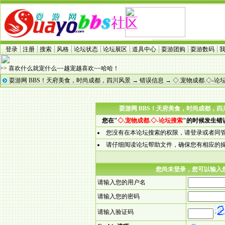
登录
注册
搜索
风格
论坛状态
论坛展区
道具中心
耍游团购
耍游数码
>> 喜欢什么就宠什么~~越宠越喜欢~~哈哈！
耍游网 BBS！天府美食，时尚成都，四川风景
→
错误信息
→ ◇.宠物成都.◇-
耍游网 BBS！天府美食，时尚成都，四川
您在"
◇.宠物成都.◇-论坛搜索
"的时候发生错
您没有在本论坛搜索的权限，请
登录
或者同
请仔细阅读论坛帮助文件，确保您有相应的
您尚未登录，您可以输入
请输入您的用户名
请输入您的密码
请输入验证码