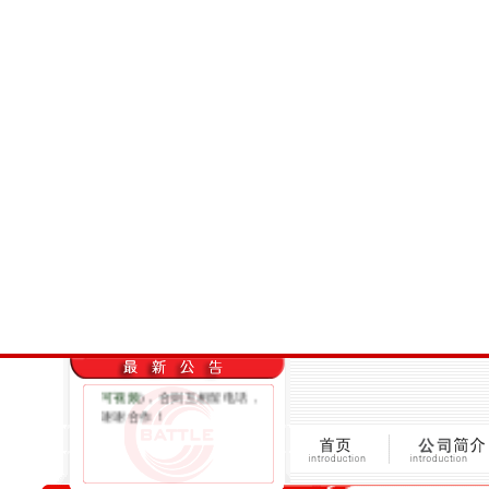
欢迎来到四川邦泰营销策划
有限公司
网站！有事请联系
工作QQ：183120909 （电话
推销信息太多，网络时代请
尽量用QQ联系；
随时随地qq
可文字，可图片，可语音，
可视频
)，合则互相留电话，
谢谢合作！