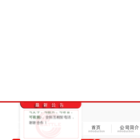
欢迎来到四川邦泰营销策划
有限公司
网站！有事请联系
工作QQ：183120909 （电话
推销信息太多，网络时代请
尽量用QQ联系；
随时随地qq
可文字，可图片，可语音，
可视频
)，合则互相留电话，
谢谢合作！