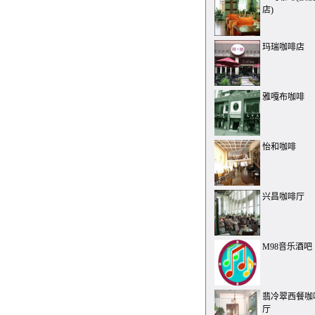
店)
玛瑞咖啡店
雅嘎布咖啡
怡和咖啡
兴昌咖啡厅
M98音乐酒吧
翡冷翠西餐咖
厅