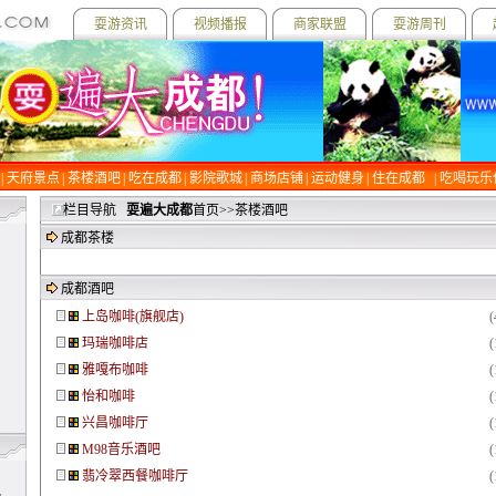
耍游资讯
视频播报
商家联盟
耍游周刊
| 天府景点
| 茶楼酒吧
| 吃在成都
| 影院歌城
| 商场店铺
| 运动健身
| 住在成都
|
吃喝玩乐
栏目导航
耍遍大成都
首页>>茶楼酒吧
成都茶楼
成都酒吧
上岛咖啡(旗舰店)
玛瑞咖啡店
雅嘎布咖啡
怡和咖啡
兴昌咖啡厅
M98音乐酒吧
翡冷翠西餐咖啡厅
舰