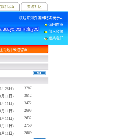
超购商场
耍游社区
欢迎来到耍游网吃喝玩乐--耍遍大成都！
返回首页
加入收藏
联系我们
住专题
|
雁过留声
|
3787
(4月28日)
3612
(1月11日)
3472
(1月11日)
2693
(1月11日)
2632
(1月11日)
2750
(1月11日)
2669
(1月11日)