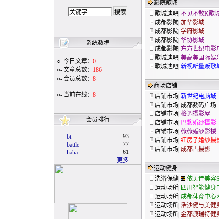
影院歌城
歌城迪吧|
不见不散K歌
成都影院|
加华影城
成都影院|
学府影城
成都影院|
华协影城
系统数据
成都影院|
东方世纪电影
歌城迪吧|
美高美国际娱
○- 今日文章：
0
歌城迪吧|
新视听量贩歌
○- 文章总数：
186
○- 会员总数：
8
商场店铺
○- 当前在线：
8
店铺市场|
新世纪电脑城
店铺市场|
成都数码广场
店铺市场|
格调摄影屋
会员排行
店铺市场|
巴黎婚纱摄影
店铺市场|
薇薇婚纱影楼
93
bt
店铺市场|
红房子婚纱摄
77
battle
店铺市场|
成都古摄影
61
haha
更多
运动健身
洗浴保健|
依贝佳美容S
运动场所|
四川智能健身
运动场所|
成都体育中心
运动场所|
浩沙健与美健
运动场所|
金都澳瑞特健