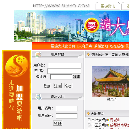
耍游资讯
|
耍遍大成都首页
| 天府景点
| 茶楼酒吧
| 吃在成都
|
用户登陆
吃喝玩乐住---耍遍大成
用户名：
密 码：
验证码：
5218
论坛入口
灵泉寺
用户名称：
天府景点
用户密码：
市郊景点|
青城山
市区景点|
成都杜甫草