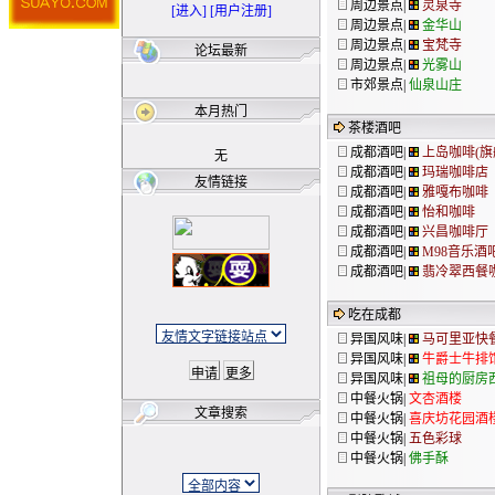
周边景点|
灵泉寺
[进入]
[用户注册]
周边景点|
金华山
周边景点|
宝梵寺
论坛最新
周边景点|
光雾山
市郊景点|
仙泉山庄
本月热门
茶楼酒吧
成都酒吧|
上岛咖啡(旗
无
成都酒吧|
玛瑞咖啡店
友情链接
成都酒吧|
雅嘎布咖啡
成都酒吧|
怡和咖啡
成都酒吧|
兴昌咖啡厅
成都酒吧|
M98音乐酒
成都酒吧|
翡冷翠西餐
吃在成都
异国风味|
马可里亚快
异国风味|
牛爵士牛排
异国风味|
祖母的厨房
中餐火锅|
文杏酒楼
文章搜索
中餐火锅|
喜庆坊花园酒
中餐火锅|
五色彩球
中餐火锅|
佛手酥