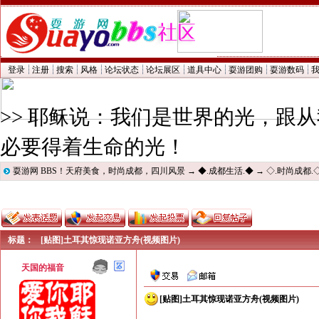
登录
注册
搜索
风格
论坛状态
论坛展区
道具中心
耍游团购
耍游数码
>> 耶稣说：我们是世界的光，跟
必要得着生命的光！
耍游网 BBS！天府美食，时尚成都，四川风景
→
◆.成都生活.◆
→
◇.时尚成都.
标题：
[贴图]土耳其惊现诺亚方舟(视频图片)
天国的福音
[贴图]土耳其惊现诺亚方舟(视频图片)