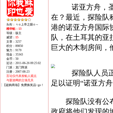
诺亚方舟，圣经
在？最近，探险队
头衔：々⊙上帝之眼⊙～
港的诺亚方舟国际
精华帖：13
等级：版主
队，在土耳其的亚
威望：
15
文章：3257
巨大的木制房间，
积分：89850
魅力：9179
现金：35343
金币：50
近访：2011-06-26 09:25:02
门派：龙门阵派
探险队人员正在
注册：2007-08-23
言论仅代表发帖人观点
与耍游网的立场无关
足以证明“诺亚方舟
【超购商场】免费换奖品~go！
探险队没有公布
政府将他们发现的