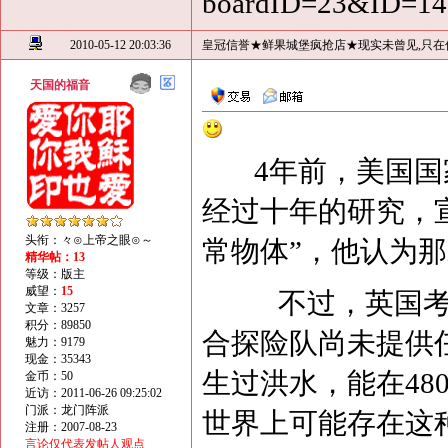
boardID=23&ID=1
2010-05-12 20:03:36
皇冠信誉★鲜果城堡疯抢店★现实未曾见,只在
天国的福音
4年前，美国国家安全
经过十年的研究，
头衔：々⊙上帝之眼⊙～
常物体”，他认为
精华帖：13
等级：版主
威望：
15
不过，英国考古学
文章：3257
积分：89850
合探险队尚未提供
魅力：9179
现金：35343
生过洪水，能在48
金币：50
近访：2011-06-26 09:25:02
门派：龙门阵派
世界上可能存在这
注册：2007-08-23
言论仅代表发帖人观点