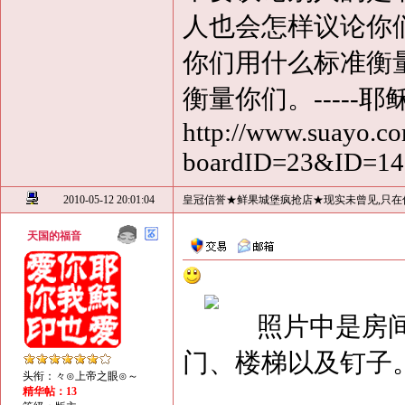
人也会怎样议论你
你们用什么标准衡
衡量你们。-----耶
http://www.suayo.co
boardID=23&ID=1
2010-05-12 20:01:04
皇冠信誉★鲜果城堡疯抢店★现实未曾见,只在
天国的福音
照片中是房间内
门、楼梯以及钉子
头衔：々⊙上帝之眼⊙～
精华帖：13