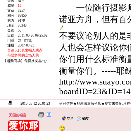
等级：版主
一位随行摄影师说
威望：
15
文章：3257
积分：89850
诺亚方舟，但有百分
魅力：9179
现金：35343
金币：50
不要议论别人的是
近访：2011-06-26 09:25:02
门派：龙门阵派
人也会怎样议论你
注册：2007-08-23
言论仅代表发帖人观点
与耍游网的立场无关
你们用什么标准衡
【超购商场】免费换奖品~go！
衡量你们。-----耶
http://www.suayo.co
boardID=23&ID=1
2010-05-12 20:01:23
皇冠信誉★鲜果城堡疯抢店★现实未曾见,只在
天国的福音