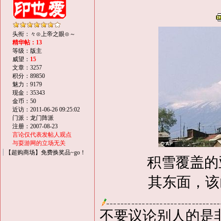
头衔：々⊙上帝之眼⊙～
精华帖：13
等级：版主
威望：
15
文章：3257
积分：89850
魅力：9179
现金：35343
金币：50
近访：2011-06-26 09:25:02
门派：龙门阵派
注册：2007-08-23
言论仅代表发帖人观点
与耍游网的立场无关
【超购商场】免费换奖品~go！
积雪覆盖的亚
其东面，该
不要议论别人的是