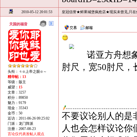
2010-05-12 20:01:53
皇冠信誉★鲜果城堡疯抢店★现实未曾见,只在
天国的福音
诺亚方舟想象图
肘尺，宽50肘尺，长
头衔：々⊙上帝之眼⊙～
精华帖：13
等级：版主
威望：
15
文章：3257
积分：89850
魅力：9179
现金：35343
金币：50
不要议论别人的是
近访：2011-06-26 09:25:02
门派：龙门阵派
人也会怎样议论你
注册：2007-08-23
言论仅代表发帖人观点