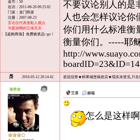
金币：50
不要议论别人的是
近访：2011-06-26 09:25:02
门派：龙门阵派
人也会怎样议论你
注册：2007-08-23
言论仅代表发帖人观点
你们用什么标准衡
与耍游网的立场无关
【超购商场】免费换奖品~go！
衡量你们。-----耶
http://www.suayo.co
boardID=23&ID=1
2010-05-12 20:14:42
皇冠信誉★鲜果城堡疯抢店★现实未曾见,只在
张学友
怎么是这样啊