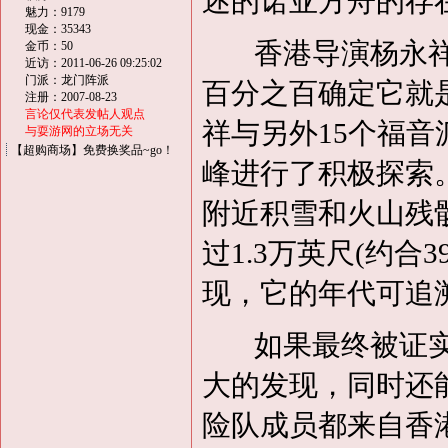
述的诺亚方舟的存
魅力：9179
现金：35343
香港导演杨永祥(Ye
金币：50
近访：2011-06-26 09:25:02
门派：龙门阵派
百分之百确定它就是
注册：2007-08-23
言论仅代表发帖人观点
祥与另外15个福
与耍游网的立场无关
【超购商场】免费换奖品~go！
峰进行了积极探索
附近积雪和火山残
过1.3万英尺(约合
现，它的年代可追溯
如果最终被证实
大的发现，同时还
险队成员都来自香港诺亚