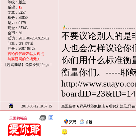
等级：版主
威望：
15
文章：3257
积分：89850
魅力：9179
现金：35343
金币：50
不要议论别人的是
近访：2011-06-26 09:25:02
门派：龙门阵派
人也会怎样议论你
注册：2007-08-23
言论仅代表发帖人观点
你们用什么标准衡
与耍游网的立场无关
【超购商场】免费换奖品~go！
衡量你们。-----耶
http://www.suayo.co
boardID=23&ID=1
2010-05-12 19:57:15
皇冠信誉★鲜果城堡疯抢店★现实未曾见,只在
天国的福音