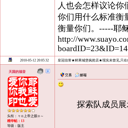
人也会怎样议论你
你们用什么标准衡
衡量你们。-----耶
http://www.suayo.co
boardID=23&ID=1
2010-05-12 20:05:32
皇冠信誉★鲜果城堡疯抢店★现实未曾见,只在
天国的福音
探索队成员展
头衔：々⊙上帝之眼⊙～
精华帖：13
等级：版主