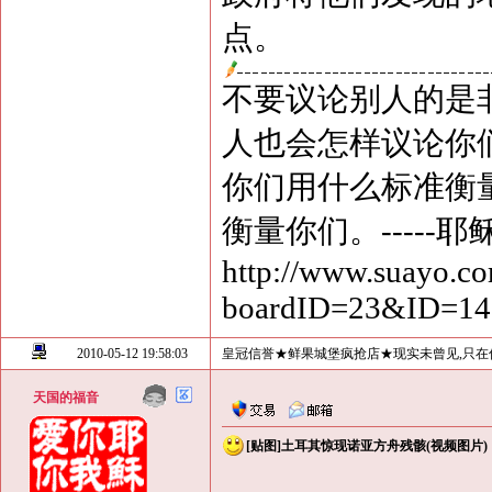
点。
不要议论别人的是
人也会怎样议论你
你们用什么标准衡
衡量你们。-----耶
http://www.suayo.co
boardID=23&ID=1
2010-05-12 19:58:03
皇冠信誉★鲜果城堡疯抢店★现实未曾见,只在
天国的福音
[贴图]土耳其惊现诺亚方舟残骸(视频图片)