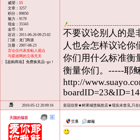
威望：
15
文章：3257
积分：89850
魅力：9179
现金：35343
金币：50
不要议论别人的是
近访：2011-06-26 09:25:02
门派：龙门阵派
人也会怎样议论你
注册：2007-08-23
言论仅代表发帖人观点
你们用什么标准衡
与耍游网的立场无关
【超购商场】免费换奖品~go！
衡量你们。-----耶
http://www.suayo.co
boardID=23&ID=1
2010-05-12 20:09:16
皇冠信誉★鲜果城堡疯抢店★现实未曾见,只在
天国的福音