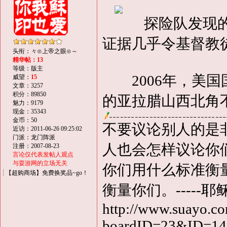
探险队发现的木
证据几乎令基督教
头衔：々⊙上帝之眼⊙～
精华帖：13
等级：版主
2006年，美国
威望：
15
文章：3257
积分：89850
的亚拉腊山西北角
魅力：9179
现金：35343
金币：50
不要议论别人的是
近访：2011-06-26 09:25:02
门派：龙门阵派
人也会怎样议论你
注册：2007-08-23
言论仅代表发帖人观点
与耍游网的立场无关
你们用什么标准衡
【超购商场】免费换奖品~go！
衡量你们。-----耶
http://www.suayo.co
boardID=23&ID=1