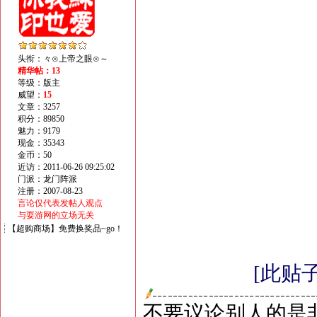
头衔：々⊙上帝之眼⊙～
精华帖：13
等级：版主
威望：
15
文章：3257
积分：89850
魅力：9179
现金：35343
金币：50
近访：2011-06-26 09:25:02
门派：龙门阵派
注册：2007-08-23
言论仅代表发帖人观点
与耍游网的立场无关
【超购商场】免费换奖品~go！
[此贴子
不要议论别人的是