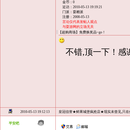
金币：0
近访：2010-05-13 19:19:21
门派：耍赖派
注册：2008-05-13
言论仅代表发帖人观点
与耍游网的立场无关
【超购商场】免费换奖品~go！
不错,顶一下！感
2010-05-13 19:12:13
皇冠信誉★鲜果城堡疯抢店★现实未曾见,只在
平安吧