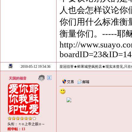
人也会怎样议论你
你们用什么标准衡
衡量你们。-----耶
http://www.suayo.co
boardID=23&ID=1
2010-05-12 19:54:36
皇冠信誉★鲜果城堡疯抢店★现实未曾见,只在
天国的福音
头衔：々⊙上帝之眼⊙～
精华帖：13