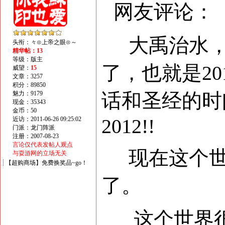
网友评论：
大禹治水，
头衔：々⊙上帝之眼⊙～
精华帖：13
等级：版主
了，也就是2
威望：
15
文章：3257
积分：89850
话和圣经的时
魅力：9179
现金：35343
金币：50
2012!!
近访：2011-06-26 09:25:02
门派：龙门阵派
注册：2007-08-23
言论仅代表发帖人观点
现在这个世
与耍游网的立场无关
【超购商场】免费换奖品~go！
了。
这个世界很