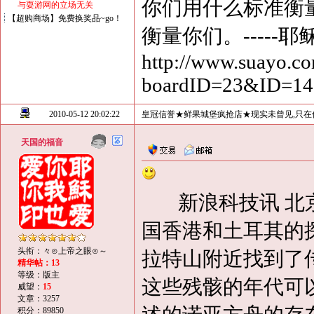
你们用什么标准衡
与耍游网的立场无关
【超购商场】免费换奖品~go！
衡量你们。-----耶
http://www.suayo.co
boardID=23&ID=1
2010-05-12 20:02:22
皇冠信誉★鲜果城堡疯抢店★现实未曾见,只在
天国的福音
新浪科技讯 北京
国香港和土耳其的
头衔：々⊙上帝之眼⊙～
拉特山附近找到了
精华帖：13
等级：版主
这些残骸的年代可以
威望：
15
文章：3257
积分：89850