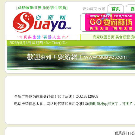
［成都/展望/世界·旅游/养生/团购］
设为首页
收藏
首页
耍
╰
☆ 真
实
生
活
/
耍
游
人
生
☆
ノ
商家联盟首页
美食联盟
宠
2026年8月6日 星期四
<%= Time() %>
全新广告位为你量身订做！欲订从速！QQ:183120909
电话推销信息太多，网络时代请尽量用QQ联系
(随时随地qq可文字，可图片
联系我们
|
公