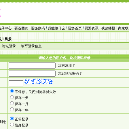
道具中心
耍游团购
耍游数码
我能做什么
耍游首页
耍游资讯
视频播报
商家联
四川风景
→
论坛登录
→ 填写登录信息
请输入您的用户名、论坛密码登录
没有注册？
忘记论坛密码？
不保存，关闭浏览器就失效
输
保存一天
保存一月
保存一年
正常登录
到您
隐身登录