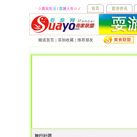
首页
耍游资讯
╰
☆真
实
生
活
/
耍
游
人
生
☆
ノ
频道首页
添加收藏
推荐朋友
｜
｜
旅行社团