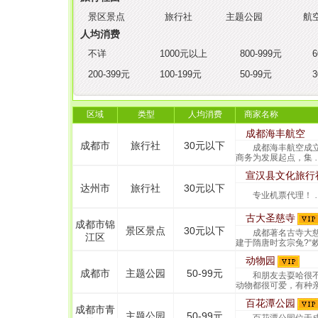
景区景点
旅行社
主题公园
航
人均消费
不详
1000元以上
800-999元
6
200-399元
100-199元
50-99元
3
区域
类型
人均消费
....
商家名称
成都海丰航空
成都市
旅行社
30元以下
成都海丰航空成立于
商务为发展起点，集 
宣汉县文化旅行
达州市
旅行社
30元以下
专业机票代理！ 
古大圣慈寺
成都市锦
景区景点
30元以下
成都著名古寺大慈
江区
建于隋唐时玄宗兔?“敕
动物园
成都市
主题公园
50-99元
和朋友去耍哈很不
动物都很可爱，有种亲
百花潭公园
成都市青
主题公园
50-99元