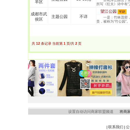
百花潭公园位于成
羊区
所写《狂夫》诗中有“
望江公园
成都市武
主题公园
不详
一是：竹林茂密，
侯区
贵，被称为“竹公园”。
共
12
条记录 当前第
1
页/共
2
页
设置自动访问商家联盟频道
将商
联系我们
公
|
|