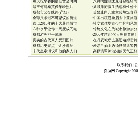
·
每天吃早餐的最佳黄金时间
·
八种病症就医最容易挂错号
·
赌王何鸿燊英俊年轻照片
·
县域旅游慢生活也有性价比
·
成都市公交线路(详细）
·
英禁止向儿童宣传垃圾食品
·
全球八条最不可思议的街道
·
中国出境游重启去中亚旅游
·
盘点2015年的十大最佳城市
·
社交媒体增青少年抑郁风险
·
六种水果让你一周瘦成闪电
·
传统文化在为城市旅游加分
·
成都游泳池一缆表
·
2050年超8.4亿人患腰背痛!
·
真实的古代真人受刑图片
·
在丹麦城堡去邂逅哈姆雷特
·
成都历史景点—金沙遗址
·
爱尔兰酒上必须贴健康警告
·
末代皇帝溥仪和他的家人们
·
高原翡翠泸沽湖的天气正好
联系我们
|
公
耍游网 Copyright 2