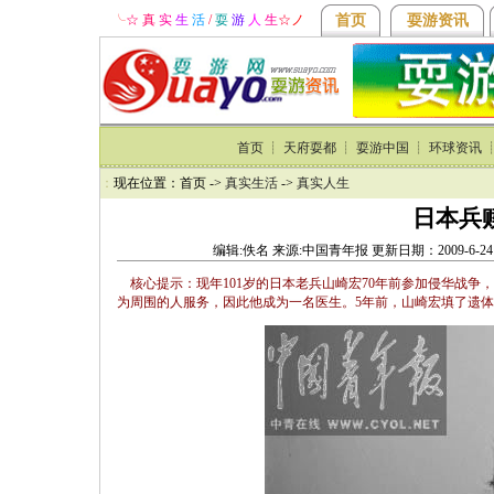
╰
☆ 真
实
生
活
/
耍
游
人
生
☆
ノ
首页
耍游资讯
首页
┊
天府耍都
┊
耍游中国
┊
环球资讯
：
现在位置：首页 ->
真实生活
->
真实人生
日本兵
编辑:佚名 来源:中国青年报 更新日期：2009-6-2
核心提示：现年101岁的日本老兵山崎宏70年前参加侵华战
为周围的人服务，因此他成为一名医生。5年前，山崎宏填了遗