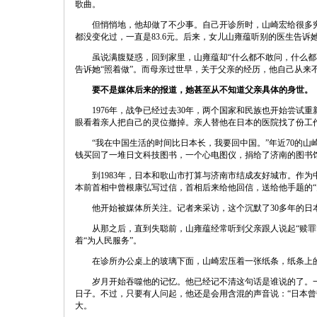
歌曲。
但悄悄地，他却做了不少事。自己开诊所时，山崎宏给很多
都没变化过，一直是83.6元。后来，女儿山雍蕴听别的医生告诉
虽说满腹疑惑，回到家里，山雍蕴却“什么都不敢问，什么都
告诉她“照着做”。而母亲过世早，关于父亲的经历，他自己从来
要不是媒体后来的报道，她甚至从不知道父亲具体的身世。
1976年，战争已经过去30年，两个国家和民族也开始尝试
眼看着亲人把自己的灵位撤掉。亲人替他在日本的医院找了份工作
“我在中国生活的时间比日本长，我要回中国。”年近70的
钱买回了一堆日文科技图书，一个心电图仪，捐给了济南的图书
到1983年，日本和歌山市打算与济南市结成友好城市。作
本前首相中曾根康弘写过信，首相后来给他回信，送给他手题的“
他开始被媒体所关注。记者来采访，这个沉默了30多年的日
从那之后，直到失聪前，山雍蕴经常听到父亲跟人说起“赎罪
着“为人民服务”。
在诊所办公桌上的玻璃下面，山崎宏压着一张纸条，纸条上的
岁月开始吞噬他的记忆。他已经记不清这句话是谁说的了。
日子。不过，只要有人问起，他还是会用含混的声音说：“日本曾
大。