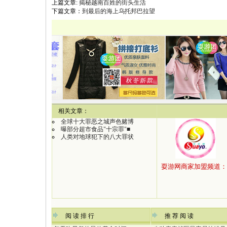
上篇文章:
揭秘越南百姓的街头生活
下篇文章：
到最后的海上乌托邦巴拉望
【
相关文章：
全球十大罪恶之城声色赌博
曝部分超市食品"十宗罪"■
人类对地球犯下的八大罪状
：
阅 读 排 行
推 荐 阅 读