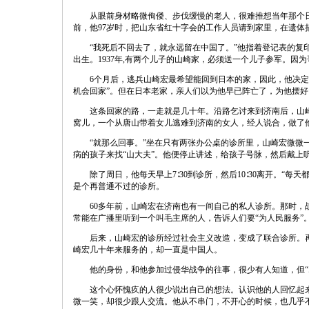
从眼前身材略微佝偻、步伐缓慢的老人，很难推想当年那个
前，他97岁时，把山东省红十字会的工作人员请到家里，在遗体
“我死后不回去了，就永远留在中国了。”他指着登记表的复印
出生。1937年,有两个儿子的山崎家，必须送一个儿子参军。
6个月后，逃兵山崎宏最希望能回到日本的家，因此，他决
机会回家”。但在日本老家，亲人们以为他早已阵亡了，为他摆
这条回家的路，一走就是几十年。沿路乞讨来到济南后，山崎
窝儿，一个从唐山带着女儿逃难到济南的女人，经人说合，做了他
“就那么回事。”坐在只有两张办公桌的诊所里，山崎宏微微
病的孩子来找“山大夫”。他便停止讲述，给孩子号脉，然后戴上
除了周日，他每天早上7∶30到诊所，然后10∶30离开。“
是个再普通不过的诊所。
60多年前，山崎宏在济南也有一间自己的私人诊所。那时
常能在广播里听到一个叫毛主席的人，告诉人们要“为人民服务”
后来，山崎宏的诊所经过社会主义改造，变成了联合诊所。
崎宏几十年来服务的，却一直是中国人。
他的身份，和他参加过侵华战争的往事，很少有人知道，但“
这个心怀愧疚的人很少说出自己的想法。认识他的人回忆起来
微一笑，却很少跟人交流。他从不串门，不开心的时候，也几乎