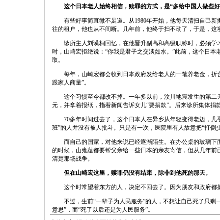
这个日本老人始终相信，赎罪的方式，是“多给中国人做些好
有些好事简直微不足道。从1980年开始，他每天清扫自己
往的租户，他也从不间断。几年前，他终于扫不动了，于是，这
诊所主人刘谟桐回忆，在他晋升副高和高级职称时，必须学
时，山崎宏拒绝说：“你我是君子之交淡如水。”此前，这个日本
取。
每年，山崎宏都会收到日本政府发给老人的一笔养老金，折
跟家人商量”。
这个习惯至今都改不掉。一年多以前，汶川地震发生的第二天
元，并拿着报纸，指着新闻告诉女儿“要捐款”。后来诊所集体捐款
70多年时间过去了，这个日本人在异乡从年轻变得老迈，几
班”的人并没有被人批斗。只是有一次，医院里有人故意把“打倒少
而自己的国家，对他来说已经逐渐陌生。在办公桌的玻璃下面
的时候，山雍蕴都要帮父亲给一些日本的亲友寄信，但从几年前
清楚那场战争。
但在山崎宏这里，赎罪仍没有结束，除非到他死的那天。
这个时常望着东方的人，决定不回去了。因为朋友和政府都挺
不过，生前“一辈子为人民服务”的人，不想让自己死了只剩
意思”，而“死了以后还是为人民服务”。