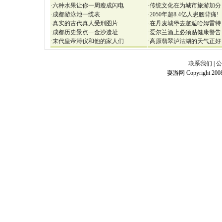
·
六种水果让你一周瘦成闪电
·
传统文化在为城市旅游加分
·
成都游泳池一缆表
·
2050年超8.4亿人患腰背痛!
·
真实的古代真人受刑图片
·
在丹麦城堡去邂逅哈姆雷特
·
成都历史景点—金沙遗址
·
爱尔兰酒上必须贴健康警告
·
末代皇帝溥仪和他的家人们
·
高原翡翠泸沽湖的天气正好
联系我们
|
公
耍游网 Copyright 2