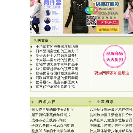
【
相关文章：
小巧富有的神奇国度摩纳哥
日本登顶富士山的正确方式
享受孟买十大精致富翁餐厅
十大最丰富奇特的过夜方式
食物界10大最丰富钙世高手
14位富豪超奢华的顶级公寓
揭秘世界各国结婚炫富手段
阿联酋富豪天堂的酒店套房
世界最小却最富有的国家★
富三代拒承家业砍断手指
：
阅 读 排 行
推 荐 阅 读
·
每天吃早餐的最佳黄金时间
·
八种病症就医最容易挂错号
·
赌王何鸿燊英俊年轻照片
·
县域旅游慢生活也有性价比
·
成都市公交线路(详细）
·
英禁止向儿童宣传垃圾食品
·
全球八条最不可思议的街道
·
中国出境游重启去中亚旅游
·
盘点2015年的十大最佳城市
·
社交媒体增青少年抑郁风险