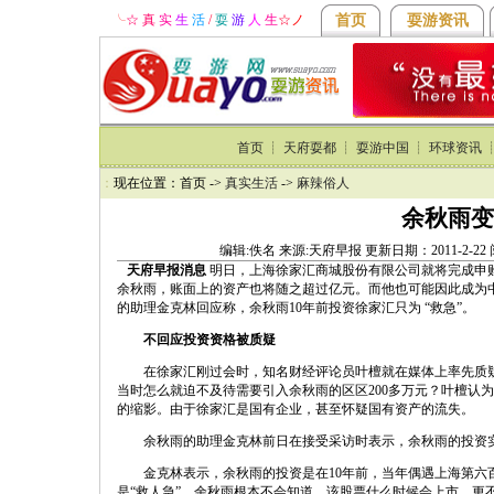
╰
☆ 真
实
生
活
/
耍
游
人
生
☆
ノ
首页
耍游资讯
首页
┊
天府耍都
┊
耍游中国
┊
环球资讯
：
现在位置：首页 ->
真实生活
->
麻辣俗人
余秋雨变
编辑:佚名 来源:天府早报 更新日期：2011-2-2
天府早报消息
明日，上海徐家汇商城股份有限公司就将完成申购和
余秋雨，账面上的资产也将随之超过亿元。而他也可能因此成为
的助理金克林回应称，余秋雨10年前投资徐家汇只为 “救急”。
不回应投资资格被质疑
在徐家汇刚过会时，知名财经评论员叶檀就在媒体上率先质疑
当时怎么就迫不及待需要引入余秋雨的区区200多万元？叶檀认
的缩影。由于徐家汇是国有企业，甚至怀疑国有资产的流失。
余秋雨的助理金克林前日在接受采访时表示，余秋雨的投资实
金克林表示，余秋雨的投资是在10年前，当年偶遇上海第六百
是“救人急”。余秋雨根本不会知道，该股票什么时候会上市，更