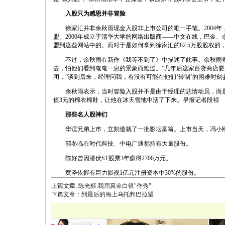
入股只为感恩并非冒险
徐家汇并非余秋雨现金入股非上市公司的唯一手笔。2004年，九
盟。2000年成立于清华大学的网络出版商——中文在线，巴金
盟到这些网站中的。而对于是如何拿到徐家汇的82.5万股股权
不过，余秋雨在新作《我等不到了》中描述了此事。余秋雨表
去，怕他们看到奄奄一息的景象而难过。”几年后这家百货商店要
闭，“谈到后来，经理问我，有没有可能在他们‘转制’的困难时刻
余秋雨表示，当时冒险入股并不是由于经理的悲情动员，而是
值3元的棉衣棉鞋，让他在冰天雪地中活了下来。早报记者段祯
那些名人股神们
华谊兄弟上市，立刻造就了一批影坛富翁。上市当天，冯小刚
郭冬临在时代科技、中电广通都持有大量股份。
陈好曾因潜伏ST股票3年赚得2700万元。
黄圣依握有巨力影视1亿元注册资本中30%的股份。
上篇文章:
陈光标:我用真金白银"作秀"
下篇文章：
到最后的海上乌托邦巴拉望