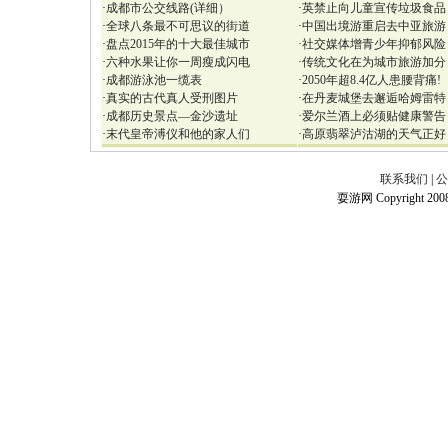
·
成都市公交线路(详细）
·
英禁止向儿童宣传垃圾食品
·
全球八条最不可思议的街道
·
中国出境游重启去中亚旅游
·
盘点2015年的十大最佳城市
·
社交媒体增青少年抑郁风险
·
六种水果让你一周瘦成闪电
·
传统文化在为城市旅游加分
·
成都游泳池一缆表
·
2050年超8.4亿人患腰背痛!
·
真实的古代真人受刑图片
·
在丹麦城堡去邂逅哈姆雷特
·
成都历史景点—金沙遗址
·
爱尔兰酒上必须贴健康警告
·
末代皇帝溥仪和他的家人们
·
高原翡翠泸沽湖的天气正好
联系我们
|
公
耍游网 Copyright 2