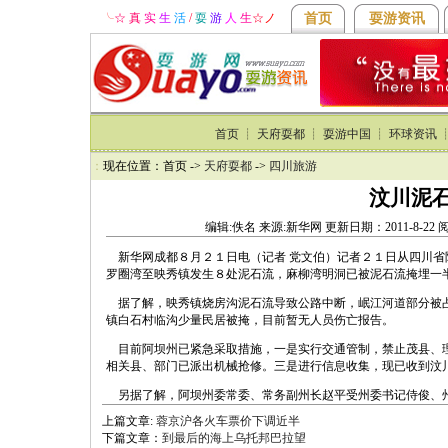
╰
☆ 真
实
生
活
/
耍
游
人
生
☆
ノ
首页
耍游资讯
首页
┊
天府耍都
┊
耍游中国
┊
环球资讯
：
现在位置：首页 ->
天府耍都
->
四川旅游
汶川泥石
编辑:佚名 来源:新华网 更新日期：2011-8-22
新华网成都８月２１日电（记者 党文伯）记者２１日从四川省
罗圈湾至映秀镇发生８处泥石流，麻柳湾明洞已被泥石流掩埋一
据了解，映秀镇烧房沟泥石流导致公路中断，岷江河道部分被占
镇白石村临沟少量民居被掩，目前暂无人员伤亡报告。
目前阿坝州已紧急采取措施，一是实行交通管制，禁止茂县、理
相关县、部门已派出机械抢修。三是进行信息收集，现已收到汶
另据了解，阿坝州委常委、常务副州长赵平受州委书记侍俊、
上篇文章:
蓉京沪各火车票价下调近半
下篇文章：
到最后的海上乌托邦巴拉望