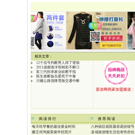
【
相关文章：
12个信号判断男人得了肾病
2011成都海洋馆精彩不断◎
富三代拒承家业砍断手指
医生推断饭岛爱死于中毒
川藏公路强降雪致交通中断
：
阅 读 排 行
推 荐 阅 读
·
每天吃早餐的最佳黄金时间
·
八种病症就医最容易挂错号
·
赌王何鸿燊英俊年轻照片
·
县域旅游慢生活也有性价比