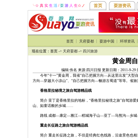
╰
☆ 真
实
生
活
/
耍
游
人
生
☆
ノ
首页
耍游资讯
首页
┊
天府耍都
┊
耍游中国
┊
环球资讯
：
现在位置：首页 ->
天府耍都
->
四川旅游
黄金周自
编辑:佚名 来源:四川日报 更新日期：2011-9-2
今年“十一”黄金周，我省“自己把握方向—从这里出发”大型
方向—穿越大小凉山”、“自己把握方向—畅游古蜀道”等等。省
香格里拉秘境之旅自驾游精品线
简介 亚丁是香格里拉的地标，“香格里拉秘境之旅”自驾游爱
山、如童话般的乡城……
路线 成都—康定—雅江—稻城海子山—亚丁—马熊沟—乡城
重走长征路之旅自驾游精品线
简介 重走长征路之旅，不但是经典红色线路，沿途景色也相当优