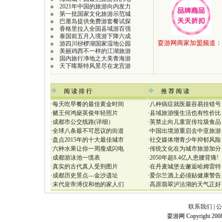
2021年中国的旅游向内发力
第一批国家文化旅游示范城
巴厘岛提供免费游套餐试探
香格里拉入全国县域游百强
泰国前五月入境游下降六成
游四川桫椤湖国家湿地公园
美丽鸡西不一样的江湖旅游
国内旅行净地之大美青海游
天下喀斯特风景尽在龙宫游
：
阅 读 排 行
推 荐 阅 读
·
每天吃早餐的最佳黄金时间
·
八种病症就医最容易挂错号
·
赌王何鸿燊英俊年轻照片
·
县域旅游慢生活也有性价比
·
成都市公交线路(详细）
·
英禁止向儿童宣传垃圾食品
·
全球八条最不可思议的街道
·
中国出境游重启去中亚旅游
·
盘点2015年的十大最佳城市
·
社交媒体增青少年抑郁风险
·
六种水果让你一周瘦成闪电
·
传统文化在为城市旅游加分
·
成都游泳池一缆表
·
2050年超8.4亿人患腰背痛!
·
真实的古代真人受刑图片
·
在丹麦城堡去邂逅哈姆雷特
·
成都历史景点—金沙遗址
·
爱尔兰酒上必须贴健康警告
·
末代皇帝溥仪和他的家人们
·
高原翡翠泸沽湖的天气正好
联系我们
|
公
耍游网 Copyright 2