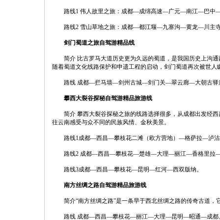
路线1 伟人故里之旅：成都—成绵高速—广元—南江—巴中—
路线2 雪山草地之旅：成都—都江堰—九寨沟—黄龙—川主寺
剑门蜀道之旅自驾游精品线
简介 比古罗马大道历史更为久远的蜀道，是我国历史上沟通
随着蜀道文化线路保护和申遗工程的启动，剑门蜀道再次被世人
路线 成都—拦马墙—剑州古城—剑门关—翠云廊—大朝古驿
攀西大裂谷探秘自驾游精品旅游线
简介 攀西大裂谷探秘之旅的线路选择很多，从成都出发经西
往云南感受与众不同的民族风情、金秋美景。
路线1成都—西昌—攀枝花二滩（欧方营地）—格萨拉—泸沽
路线2 成都—西昌—攀枝花—楚雄—大理—丽江—香格里拉
路线3成都—西昌—攀枝花—昆明—红河—西双版纳。
南方丝绸之路自驾游精品旅游线
简介“南方丝绸之路”是一条早于西北丝绸之路的传奇古道，它
路线 成都—西昌—攀枝花—丽江—大理—昆明—昭通—成都