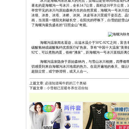
冰川是海螺沟景区最大的亮点，贡嘎山是全球同纬度现代冰川
著名的是海螺沟一号冰川，全长14.7公里，面积达16平方公里
举世罕见的冰川与原始森林共生的自然景观，海螺沟一号冰川也
冰墙、冰兽、冰塔、冰桥、冰洞、冰桌等冰川景观千姿百态、晶莹璀
画，当清晨一缕阳光刺破长空，在阳光的呼唤下，白雪皑皑雪山
了海螺沟最负盛名的“日照金山”奇观。
海螺沟温泉闻名遐迩，出溢水温介于50℃-92℃之间，
碳酸氢钠或碳酸氢钙优质医疗矿热泉。享有“中国十大温泉”美誉的
92℃，可以煮熟鸡蛋，俗称“沸泉”，距海螺沟一号冰川直线距离
海螺沟温泉隐身于原始森林内，与雪山冰川相拥，四季都
切感受到来自海螺沟冰川地底的热力。在花开遍地的春天、烟云
超脱尘世，或宁静澄明，或天人合一。
上篇文章:
必须知道喝牛奶的三个奥秘
下篇文章：
小雪都已至暖冬养生话你知