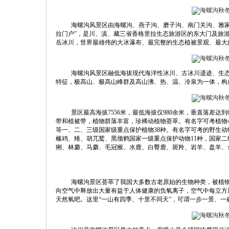
海螺沟风景区由海螺沟、燕子沟、磨子沟、南门关沟、雅家
拉门户”，是川、滇、藏三省香格里拉生态旅游区的东大门及旅
岳冰川，世界最雄伟的大冰瀑布、最完整的生态植被景观、最大
海螺沟风景区融低海拔现代海洋性冰川、古冰川遗迹、生
特征，极高山、极高山峰群及高山沸、热、温、冷泉为一体，构
景区最高海拔7556米，最低海拔仅980余米，垂直落差达
带和植被带，植物群落丰富，珍稀动植物荟萃。有名字可考植物4
等一、二、三级国家级重点保护植物38种。有名字可考的野生动
榛鸡、雉、胡兀鹫、黑颈鹤国家一级重点保护动物11种，国家
猁、林麝、马麝、毛冠猴、水鹿、白臀鹿、斑羚、岩羊、盘羊、
海螺沟景区荟萃了我国大多数古老原始的生物种类，被植物
向空气中释放出大量有益于人体健康的负氧离子，空气中每立方厘米
天然氧吧。这里“一山有四季、十里不同天”，可谓一步一景、