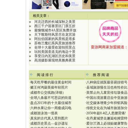
【
相关文章：
河北迁西的长城深秋之美景
西江千户苗寨景区门票五折
最慷慨城市4A景区免费开放
天下喀斯特风景尽在龙宫游
阿拉伯国家的风景线是塔多
苏格兰魔幻系风景旅游推荐
全球十大最受欢迎拍照景点
玩转美国圣迭戈的海边十景
享受日内瓦湖区历史和美景
高清摄影展现绝美雅典夜景
：
阅 读 排 行
推 荐 阅 读
·
每天吃早餐的最佳黄金时间
·
八种病症就医最容易挂错号
·
赌王何鸿燊英俊年轻照片
·
县域旅游慢生活也有性价比
·
成都市公交线路(详细）
·
英禁止向儿童宣传垃圾食品
·
全球八条最不可思议的街道
·
中国出境游重启去中亚旅游
·
盘点2015年的十大最佳城市
·
社交媒体增青少年抑郁风险
·
六种水果让你一周瘦成闪电
·
传统文化在为城市旅游加分
·
成都游泳池一缆表
·
2050年超8.4亿人患腰背痛!
·
真实的古代真人受刑图片
·
在丹麦城堡去邂逅哈姆雷特
·
成都历史景点—金沙遗址
·
爱尔兰酒上必须贴健康警告