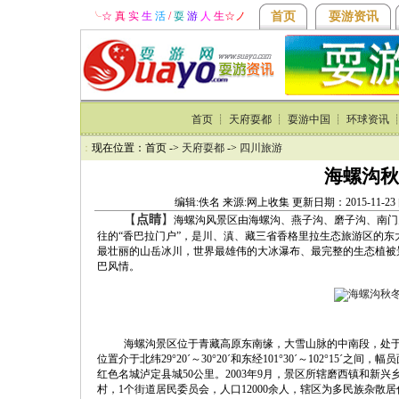
╰
☆ 真
实
生
活
/
耍
游
人
生
☆
ノ
首页
耍游资讯
首页
┊
天府耍都
┊
耍游中国
┊
环球资讯
：
现在位置：首页 ->
天府耍都
->
四川旅游
海螺沟秋
编辑:佚名 来源:网上收集 更新日期：2015-11-2
【
点睛
】
海螺沟风景区由海螺沟、燕子沟、磨子沟、南门
往的“香巴拉门户”，是川、滇、藏三省香格里拉生态旅游区的
最壮丽的山岳冰川，世界最雄伟的大冰瀑布、最完整的生态植被
巴风情。
海螺沟景区位于青藏高原东南缘，大雪山脉的中南段，处
位置介于北纬29°20´～30°20´和东经101°30´～102°15´
红色名城泸定县城50公里。2003年9月，景区所辖磨西镇和新兴
村，1个街道居民委员会，人口12000余人，辖区为多民族杂散