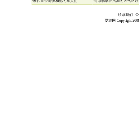
·
末代皇帝溥仪和他的家人们
·
高原翡翠泸沽湖的天气正好
联系我们
|
公
耍游网 Copyright 2