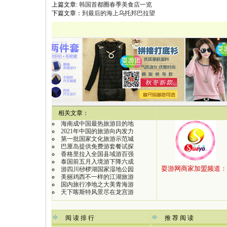
上篇文章:
韩国首都圈春季美食店一览
下篇文章：
到最后的海上乌托邦巴拉望
【
相关文章：
海南成中国最热旅游目的地
2021年中国的旅游向内发力
第一批国家文化旅游示范城
巴厘岛提供免费游套餐试探
香格里拉入全国县域游百强
泰国前五月入境游下降六成
游四川桫椤湖国家湿地公园
美丽鸡西不一样的江湖旅游
国内旅行净地之大美青海游
天下喀斯特风景尽在龙宫游
：
阅 读 排 行
推 荐 阅 读