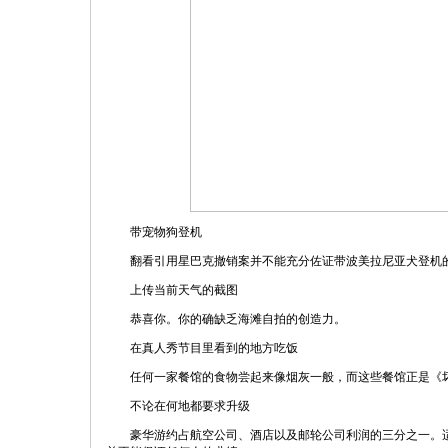
带宠物狗登机
翻看引用星巴克撤销案并不能充分佐证带波美拉尼亚犬登机的
上传当前天气的截图
恭喜你。你的确缺乏海滩自拍的创造力。
在真人秀节目里看到的地方吃饭
任何一家餐馆的食物尝起来像烟灰一般，而这些餐馆正是《坏
不论在何地都要求升级
豪华游约占航空公司、酒店以及邮轮公司利润的三分之一。适