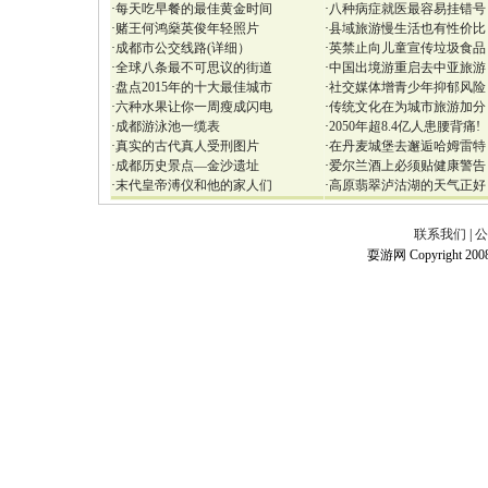
·
每天吃早餐的最佳黄金时间
·
八种病症就医最容易挂错号
·
赌王何鸿燊英俊年轻照片
·
县域旅游慢生活也有性价比
·
成都市公交线路(详细）
·
英禁止向儿童宣传垃圾食品
·
全球八条最不可思议的街道
·
中国出境游重启去中亚旅游
·
盘点2015年的十大最佳城市
·
社交媒体增青少年抑郁风险
·
六种水果让你一周瘦成闪电
·
传统文化在为城市旅游加分
·
成都游泳池一缆表
·
2050年超8.4亿人患腰背痛!
·
真实的古代真人受刑图片
·
在丹麦城堡去邂逅哈姆雷特
·
成都历史景点—金沙遗址
·
爱尔兰酒上必须贴健康警告
·
末代皇帝溥仪和他的家人们
·
高原翡翠泸沽湖的天气正好
联系我们
|
公
耍游网 Copyright 2