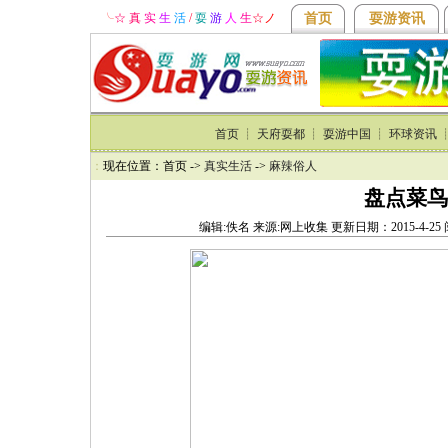
╰
☆ 真
实
生
活
/
耍
游
人
生
☆
ノ
首页
耍游资讯
首页
┊
天府耍都
┊
耍游中国
┊
环球资讯
：
现在位置：首页 ->
真实生活
->
麻辣俗人
盘点菜鸟
编辑:佚名 来源:网上收集 更新日期：2015-4-2