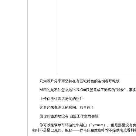
只为照片分享而坚持在有区域特色的连锁餐厅吃饭
滑稽的是不知怎么地In-N-Out汉堡竟成了游客的“最爱”，事实上你
上传你所住酒店房间的照片
这看起来像酒店的房间。恭喜你！
因你的旅游地没有 自旋工作室而害怕
你可以租辆单车环游比牛斯山（Pyrenees）。但是那里没
咖啡不是星巴克的。抱歉——罗马的精致咖啡馆不提供南瓜香料