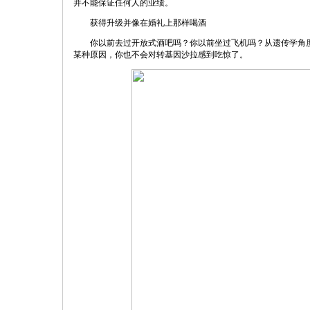
并不能保证任何人的业绩。
获得升级并像在婚礼上那样喝酒
你以前去过开放式酒吧吗？你以前坐过飞机吗？从遗传学角度
某种原因，你也不会对转基因沙拉感到吃惊了。