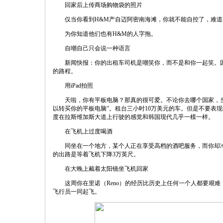
回家后上传商场购物袋的照片
仅当你看到H&M产自迈阿密南海滩，你就不能自控了，难道
为你知道他们也有H&M的人字拖。
自嘲自己只会说一种语言
新闻快报：你的出租车司机是嘲笑你，而不是和你一起笑。因为
的路程。
用iPad拍照
天啦，你有平板电脑？那真的很可爱。不论你去哪个国家，当
以转买你的平板电脑”。租台三小时10万美元的车。但是不要表现
度在拉斯维加斯大道上行驶的感觉和韩国现代几乎一模一样。
在飞机上过度喝酒
同坐在一个地方，某个人正在享受高档的酒吧服务，而你却冷
的出路是等着飞机下降3万英尺。
在大晚上戴着太阳镜坐飞机回家
这周你在里诺（Reno）的经历比历史上任何一个人都要艰难
飞行员一同起飞。