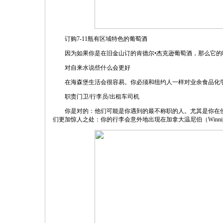
订购7-11瓶有区域特色的葡萄酒
因为如果你是在旧金山订的肯德尔•杰克逊葡萄酒，那么它的
对自来水说些什么会更好
在海森堡生活会很容易。你必须和纽约人一样对业余食品化
职责门卫/行李员/出租车司机
你是对的：他们可能是你遇到的最不称职的人。尤其是你在佛
们更加惊人之处：你的行李会意外地出现在加拿大温尼伯（Winni