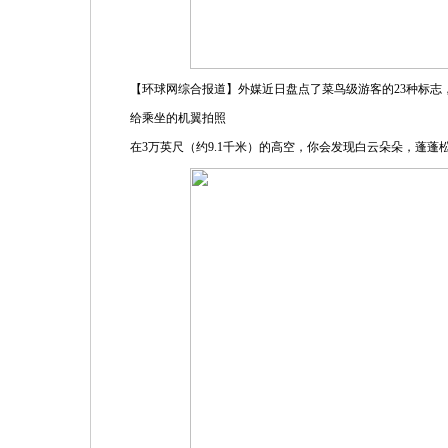
【环球网综合报道】外媒近日盘点了菜鸟级游客的23种标志
给乘坐的机翼拍照
在3万英尺（约9.1千米）的高空，你会发现白云朵朵，蓬蓬