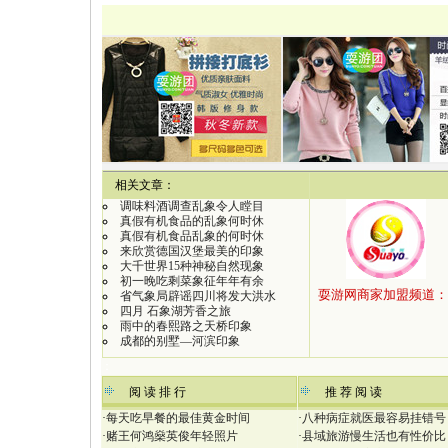
【
相关文章：
调味料酒调查乱象令人瞠目
真假有机食品的乱象何时休
真假有机食品乱象的何时休
来欣赏德国汉堡最美的印象
大千世界15种神秘自然现象
初一晚吃剩菜象征年年有余
省气象局辟谣四川将发大洪水
四月 石象湖芳香之旅
雨中的春熙路之天桥印象
成都的别墅—河滨印象
：
阅 读 排 行
推 荐 阅 读
·
每天吃早餐的最佳黄金时间
·
八种病症就医最容易挂错号
·
赌王何鸿燊英俊年轻照片
·
县域旅游慢生活也有性价比