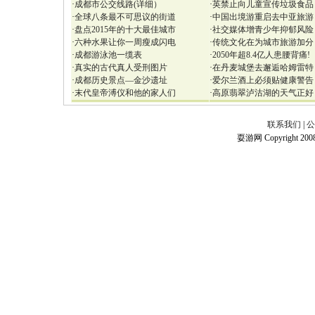
·
成都市公交线路(详细）
·
英禁止向儿童宣传垃圾食品
·
全球八条最不可思议的街道
·
中国出境游重启去中亚旅游
·
盘点2015年的十大最佳城市
·
社交媒体增青少年抑郁风险
·
六种水果让你一周瘦成闪电
·
传统文化在为城市旅游加分
·
成都游泳池一缆表
·
2050年超8.4亿人患腰背痛!
·
真实的古代真人受刑图片
·
在丹麦城堡去邂逅哈姆雷特
·
成都历史景点—金沙遗址
·
爱尔兰酒上必须贴健康警告
·
末代皇帝溥仪和他的家人们
·
高原翡翠泸沽湖的天气正好
联系我们
|
公
耍游网 Copyright 2