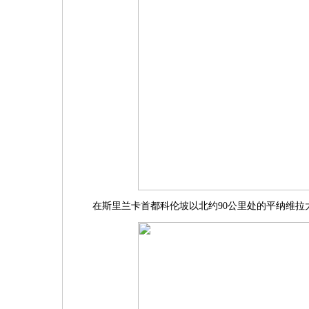
在斯里兰卡首都科伦坡以北约90公里处的平纳维拉