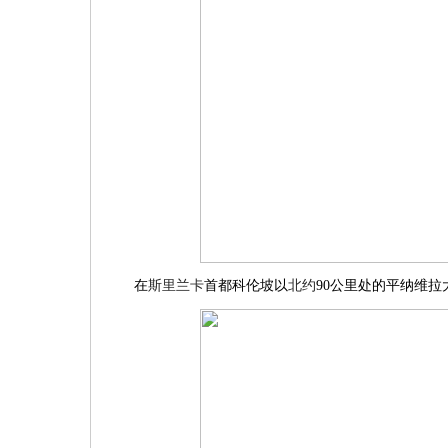
在
斯里兰卡
首都科伦坡以
北约
90公里处的平纳维