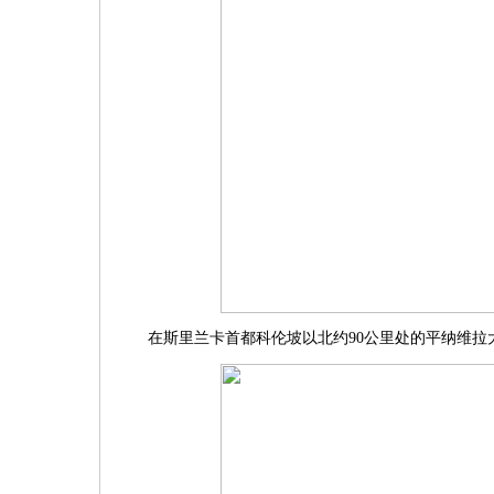
在斯里兰卡首都科伦坡以北约90公里处的平纳维拉