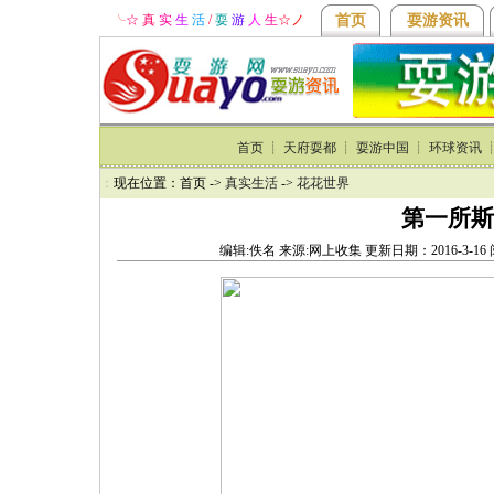
╰
☆ 真
实
生
活
/
耍
游
人
生
☆
ノ
首页
耍游资讯
首页
┊
天府耍都
┊
耍游中国
┊
环球资讯
：
现在位置：首页 ->
真实生活
->
花花世界
第一所斯
编辑:佚名 来源:网上收集 更新日期：2016-3-1