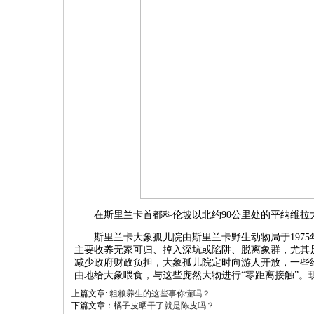
在斯里兰卡首都科伦坡以北约90公里处的平纳维拉
斯里兰卡大象孤儿院由斯里兰卡野生动物局于1975
主要收养无家可归、掉入深坑或陷阱、脱离象群，尤其
减少政府财政负担，大象孤儿院定时向游人开放，一些
由地给大象喂食，与这些庞然大物进行“零距离接触”
上篇文章:
粗粮养生的这些事你懂吗？
下篇文章：
橘子皮晒干了就是陈皮吗？