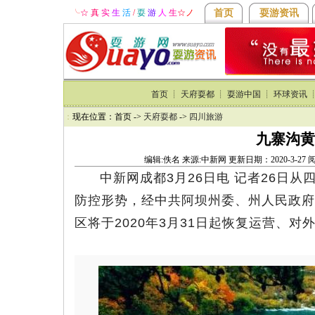
╰
☆ 真
实
生
活
/
耍
游
人
生
☆
ノ
首页
耍游资讯
首页
┊
天府耍都
┊
耍游中国
┊
环球资讯
：
现在位置：首页 ->
天府耍都
->
四川旅游
九寨沟黄
编辑:佚名 来源:中新网 更新日期：2020-3-27
中新网成都3月26日电 记者26日
防控形势，经中共阿坝州委、州人民政府
区将于2020年3月31日起恢复运营、