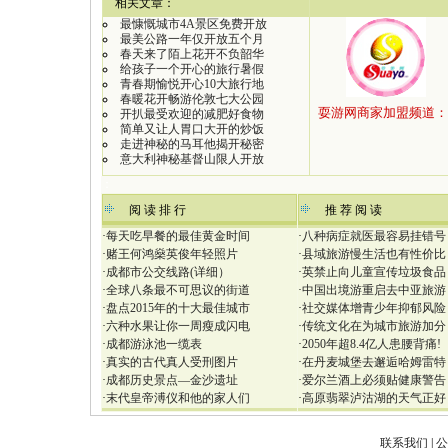
【
相关文章：
最慷慨城市4A景区免费开放
最美公路一年仅开放五个月
春天来了陌上花开不负韶华
给孩子一个开心的旅行暑假
青春期愉悦开心10大旅行地
春暖花开畅游伦敦七大公园
开扒最受欢迎的减肥好食物
简单又让人胃口大开的炒饭
走进神秘的马耳他揭开秘密
意大利神秘基督山限人开放
：
阅 读 排 行
推 荐 阅 读
·
每天吃早餐的最佳黄金时间
·
八种病症就医最容易挂错号
·
赌王何鸿燊英俊年轻照片
·
县域旅游慢生活也有性价比
·
成都市公交线路(详细）
·
英禁止向儿童宣传垃圾食品
·
全球八条最不可思议的街道
·
中国出境游重启去中亚旅游
·
盘点2015年的十大最佳城市
·
社交媒体增青少年抑郁风险
·
六种水果让你一周瘦成闪电
·
传统文化在为城市旅游加分
·
成都游泳池一缆表
·
2050年超8.4亿人患腰背痛!
·
真实的古代真人受刑图片
·
在丹麦城堡去邂逅哈姆雷特
·
成都历史景点—金沙遗址
·
爱尔兰酒上必须贴健康警告
·
末代皇帝溥仪和他的家人们
·
高原翡翠泸沽湖的天气正好
联系我们
|
公