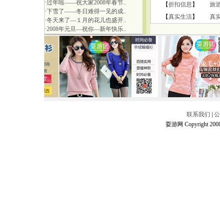
·
过年啦——祝大家2008年春节..
【
折扣信息
】
旅
·
下雪了——冬日难得一见的成..
【
真实生活
】
真
·
冬天来了—１月的花儿也盛开..
·
2008年元旦—祝你—新年快乐..
联系我们
|
公
耍游网 Copyright 2