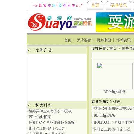
首页
耍游资讯
╰
☆ 真
实
生
活
/
耍
游
人
生
☆
ノ
首页
┊
天府耍都
┊
耍游中国
┊
环球资讯
现在位置：
首页
->
装备导
优 秀 广 告
BD hilight帐篷
装备导购文章列表
本 类 排 行
·
境外买件上衣寄回交10元
·
境外买件上衣寄回交10元税
·
BD hilight帐篷
·
BD hilight帐篷
·
HOLIDAY 户外徙步野营
·
HOLIDAY 户外徙步野营帐篷
·
带什么上路 穿什么出游
·
带什么上路 穿什么出游