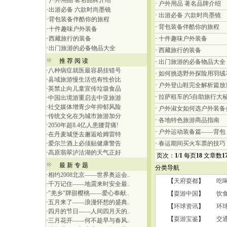
·
户外用品 著名品牌介绍
·
户外用品 著名品牌介绍
·
出游必备 六款时尚墨镜
·
出游必备 六款时尚墨镜
·
背包装备伴酷你的旅程
·
背包装备伴酷你的旅程
·
十件趣味户外装备
·
西藏旅行的装备
·
十件趣味户外装备
·
出门旅游的必备物品大全
·
西藏旅行的装备
推 荐 阅 读
·
出门旅游的必备物品大全
·
八种病症就医最容易挂错号
·
如何挑选野外探险用羽绒
·
县域旅游慢生活也有性价比
·
户外登山鞋完全解析篇放
·
英禁止向儿童宣传垃圾食品
·
拉萨租车的5自助旅行大
·
中国出境游重启去中亚旅游
·
社交媒体增青少年抑郁风险
·
户外淑女如何选户外装备
·
传统文化在为城市旅游加分
·
各地特色旅游商品指南
·
2050年超8.4亿人患腰背痛!
·
户外运动装备篇——背包
·
在丹麦城堡去邂逅哈姆雷特
·
爱尔兰酒上必须贴健康警告
·
春运期间买火车票的技巧
·
高原翡翠泸沽湖的天气正好
页次：
1
/
1
每页
18
文章数
1
最 新 专 题
分类导航
·
相约2008北京——世界奥运会..
【
天府耍都
】
吃
·
千万记住——地震来时安全最..
·
"羌乡"牌甜樱桃——爱心奉献..
【
耍游中国
】
饮
·
五月来了——浪漫怀想的盛典..
【
环球资讯
】
环
·
四月的节日——人间四月天的..
【
耍游宝鉴
】
交
·
三月花开——何不趁早与春风..