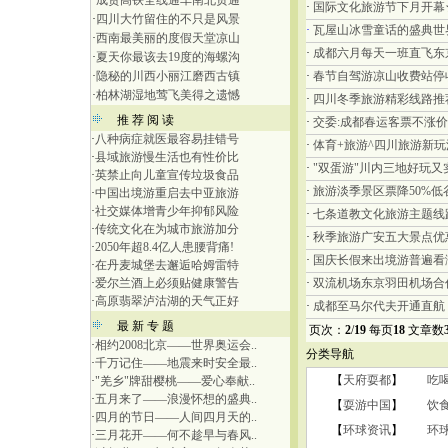
·
成贵高铁全线通车南北贯通
·
国际文化旅游节下月开幕
·
四川大竹留住的不只是风景
·
瓦屋山冰雪童话的盛典世
·
西南最美丽的度假天堂凉山
·
成都六月每天一班直飞东
·
夏天你最该去19度的海螺沟
·
隐秘的川西小丽江磨西古镇
·
春节自驾游凉山收费站停
·
柏林湖湿地莺飞美得之遗憾
·
四川冬季旅游精彩线路推
推 荐 阅 读
·
交委:成都春运客票不涨价
·
八种病症就医最容易挂错号
·
体育+旅游^四川旅游新玩
·
县域旅游慢生活也有性价比
·
"双蛋游"川内三地好玩又
·
英禁止向儿童宣传垃圾食品
·
旅游淡季景区票降50%低
·
中国出境游重启去中亚旅游
·
社交媒体增青少年抑郁风险
·
七条道教文化旅游主题线
·
传统文化在为城市旅游加分
·
秋季旅游广安五大景点优
·
2050年超8.4亿人患腰背痛!
·
国庆长假来出境游普遍看
·
在丹麦城堡去邂逅哈姆雷特
·
爱尔兰酒上必须贴健康警告
·
双流机场东京羽田机场合
·
高原翡翠泸沽湖的天气正好
·
成都至马尔代夫开通直航
最 新 专 题
页次：
2
/
19
每页
18
文章数
·
相约2008北京——世界奥运会..
分类导航
·
千万记住——地震来时安全最..
【
天府耍都
】
吃
·
"羌乡"牌甜樱桃——爱心奉献..
·
五月来了——浪漫怀想的盛典..
【
耍游中国
】
饮
·
四月的节日——人间四月天的..
【
环球资讯
】
环
·
三月花开——何不趁早与春风..