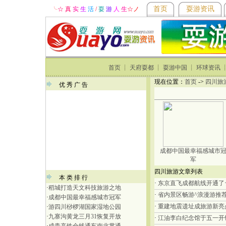
首页
耍游资讯
╰
☆ 真
实
生
活
/
耍
游
人
生
☆
ノ
首页
┊
天府耍都
┊
耍游中国
┊
环球资讯
现在位置：
首页
->
四川旅
优 秀 广 告
成都中国最幸福感城市
军
四川旅游文章列表
本 类 排 行
·
东京直飞成都航线开通了
·
稻城打造天文科技旅游之地
·
省内景区畅游^浪漫游推
·
成都中国最幸福感城市冠军
·
重建地震遗址成旅游新亮
·
游四川桫椤湖国家湿地公园
·
九寨沟黄龙三月31恢复开放
·
江油李白纪念馆于五一开