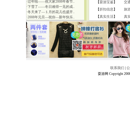
·
过年啦——祝大家2008年春节..
【
耍游宝鉴
】
交
·
下雪了——冬日难得一见的成..
【
折扣信息
】
旅
·
冬天来了—１月的花儿也盛开..
【
真实生活
】
真
·
2008年元旦—祝你—新年快乐..
联系我们
|
公
耍游网 Copyright 2