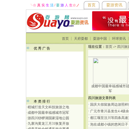
首页
耍游资讯
╰
☆ 真
实
生
活
/
耍
游
人
生
☆
ノ
首页
┊
天府耍都
┊
耍游中国
┊
环球资讯
现在位置：
首页
->
四川旅
优 秀 广 告
成都中国最幸福感城市
军
四川旅游文章列表
本 类 排 行
·
国庆大假留族周边游照样
·
稻城打造天文科技旅游之地
·
广元市青川县发生4.4级
·
成都中国最幸福感城市冠军
·
都江堰至汶川等四条高速
·
游四川桫椤湖国家湿地公园
·
九寨沟黄龙三月31恢复开放
·
泡在成都小镇的悠闲日子