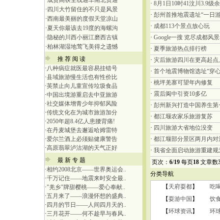
·
成贵高铁全线通车南北贯通
·
8月1日10时41汶川3.9级
·
四川大竹留住的不只是风景
·
彭州首推地震遗址“一日游
·
西南最美丽的度假天堂凉山
·
成都113个景点放心玩
·
夏天你最该去19度的海螺沟
·
隐秘的川西小丽江磨西古镇
·
Google一搜 览尽成都风
·
柏林湖湿地莺飞美得之遗憾
·
夏季旅游热点排行榜
推 荐 阅 读
·
灾后旅游四川在更高起点
·
八种病症就医最容易挂错号
·
首个地震博物馆选址“穿心
·
县域旅游慢生活也有性价比
·
桃坪羌寨可望年内修复
·
英禁止向儿童宣传垃圾食品
·
震后阆中引资10多亿
·
中国出境游重启去中亚旅游
·
社交媒体增青少年抑郁风险
·
彭州新兴打造中国养生第
·
传统文化在为城市旅游加分
·
都江堰农家乐旅游复苏
·
2050年超8.4亿人患腰背痛!
·
四川旅游大省地位没变
·
在丹麦城堡去邂逅哈姆雷特
·
爱尔兰酒上必须贴健康警告
·
都江堰部分景区两月内对
·
高原翡翠泸沽湖的天气正好
·
我省全面启动旅游重建规
最 新 专 题
页次：
6
/
19
每页
18
文章数
·
相约2008北京——世界奥运会..
分类导航
·
千万记住——地震来时安全最..
【
天府耍都
】
吃
·
"羌乡"牌甜樱桃——爱心奉献..
·
五月来了——浪漫怀想的盛典..
【
耍游中国
】
饮
·
四月的节日——人间四月天的..
【
环球资讯
】
环
·
三月花开——何不趁早与春风..