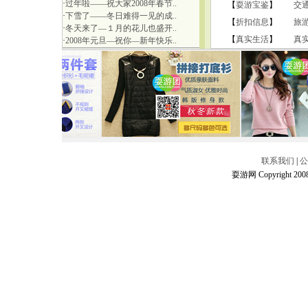
·
过年啦——祝大家2008年春节..
【
耍游宝鉴
】
交
·
下雪了——冬日难得一见的成..
【
折扣信息
】
旅
·
冬天来了—１月的花儿也盛开..
【
真实生活
】
真
·
2008年元旦—祝你—新年快乐..
联系我们
|
公
耍游网 Copyright 2