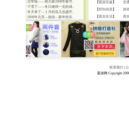
·
过年啦——祝大家2008年春节..
【
耍游宝鉴
】
交
·
下雪了——冬日难得一见的成..
【
折扣信息
】
旅
·
冬天来了—１月的花儿也盛开..
【
真实生活
】
真
·
2008年元旦—祝你—新年快乐..
联系我们
|
公
耍游网 Copyright 2