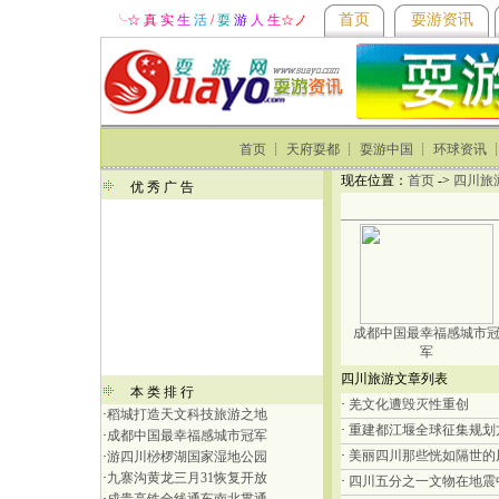
首页
耍游资讯
╰
☆ 真
实
生
活
/
耍
游
人
生
☆
ノ
首页
┊
天府耍都
┊
耍游中国
┊
环球资讯
现在位置：
首页
->
四川旅
优 秀 广 告
成都中国最幸福感城市
军
四川旅游文章列表
本 类 排 行
·
羌文化遭毁灭性重创
·
稻城打造天文科技旅游之地
·
重建都江堰全球征集规划
·
成都中国最幸福感城市冠军
·
美丽四川那些恍如隔世的
·
游四川桫椤湖国家湿地公园
·
九寨沟黄龙三月31恢复开放
·
四川五分之一文物在地震