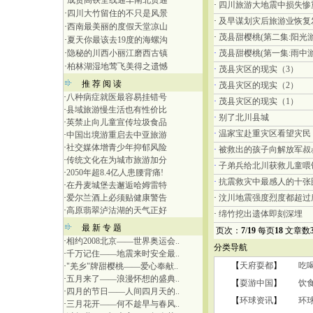
·
成贵高铁全线通车南北贯通
·
四川旅游大地震中损失惨
·
四川大竹留住的不只是风景
·
及早谋划灾后旅游业恢复
·
西南最美丽的度假天堂凉山
·
茂县甜樱桃(第二集:阳光游
·
夏天你最该去19度的海螺沟
·
隐秘的川西小丽江磨西古镇
·
茂县甜樱桃(第一集:雨中游
·
柏林湖湿地莺飞美得之遗憾
·
茂县灾区的现实（3）
推 荐 阅 读
·
茂县灾区的现实（2）
·
八种病症就医最容易挂错号
·
茂县灾区的现实（1）
·
县域旅游慢生活也有性价比
·
别了北川县城
·
英禁止向儿童宣传垃圾食品
·
温家宝赴重灾区看望灾民
·
中国出境游重启去中亚旅游
·
社交媒体增青少年抑郁风险
·
被救出的孩子向解放军叔
·
传统文化在为城市旅游加分
·
子弟兵给北川获救儿童喂
·
2050年超8.4亿人患腰背痛!
·
抗震救灾中最感人的十张
·
在丹麦城堡去邂逅哈姆雷特
·
爱尔兰酒上必须贴健康警告
·
汶川地震强度烈度都超过
·
高原翡翠泸沽湖的天气正好
·
绵竹挖出遗体即刻深埋
最 新 专 题
页次：
7
/
19
每页
18
文章数
·
相约2008北京——世界奥运会..
分类导航
·
千万记住——地震来时安全最..
【
天府耍都
】
吃
·
"羌乡"牌甜樱桃——爱心奉献..
·
五月来了——浪漫怀想的盛典..
【
耍游中国
】
饮
·
四月的节日——人间四月天的..
【
环球资讯
】
环
·
三月花开——何不趁早与春风..