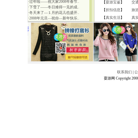
·
过年啦——祝大家2008年春节..
【
耍游宝鉴
】
交
·
下雪了——冬日难得一见的成..
【
折扣信息
】
旅
·
冬天来了—１月的花儿也盛开..
【
真实生活
】
真
·
2008年元旦—祝你—新年快乐..
联系我们
|
公
耍游网 Copyright 2