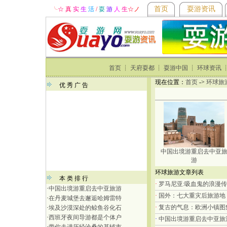
首页
耍游资讯
╰
☆ 真
实
生
活
/
耍
游
人
生
☆
ノ
首页
┊
天府耍都
┊
耍游中国
┊
环球资讯
现在位置：
首页
->
环球旅
优 秀 广 告
中国出境游重启去中亚
游
环球旅游文章列表
本 类 排 行
·
罗马尼亚:吸血鬼的浪漫
·
中国出境游重启去中亚旅游
·
国外：七大重灾后旅游地
·
在丹麦城堡去邂逅哈姆雷特
·
复古的气息：欧洲小镇图
·
埃及沙漠深处的鲸鱼谷化石
·
西班牙夜间导游都是个体户
·
中国出境游重启去中亚旅