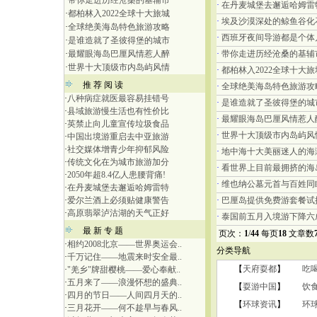
·
带你走进历经沧桑的基辅市
·
在丹麦城堡去邂逅哈姆雷
·
都柏林入2022全球十大旅城
·
埃及沙漠深处的鲸鱼谷化
·
全球绝美海岛特色旅游攻略
·
西班牙夜间导游都是个体
·
是谁造就了圣彼得堡的城市
·
最耀眼海岛巴厘风情惹人醉
·
带你走进历经沧桑的基辅
·
世界十大顶级市内岛屿风情
·
都柏林入2022全球十大旅
推 荐 阅 读
·
全球绝美海岛特色旅游攻
·
八种病症就医最容易挂错号
·
是谁造就了圣彼得堡的城
·
县域旅游慢生活也有性价比
·
最耀眼海岛巴厘风情惹人
·
英禁止向儿童宣传垃圾食品
·
世界十大顶级市内岛屿风
·
中国出境游重启去中亚旅游
·
社交媒体增青少年抑郁风险
·
地中海十大美丽迷人的海
·
传统文化在为城市旅游加分
·
看世界上目前最拥挤的海
·
2050年超8.4亿人患腰背痛!
·
维也纳公墓元首与百姓同
·
在丹麦城堡去邂逅哈姆雷特
·
爱尔兰酒上必须贴健康警告
·
巴厘岛提供免费游套餐试
·
高原翡翠泸沽湖的天气正好
·
泰国前五月入境游下降六
最 新 专 题
页次：
1
/
44
每页
18
文章数
·
相约2008北京——世界奥运会..
分类导航
·
千万记住——地震来时安全最..
【
天府耍都
】
吃
·
"羌乡"牌甜樱桃——爱心奉献..
·
五月来了——浪漫怀想的盛典..
【
耍游中国
】
饮
·
四月的节日——人间四月天的..
【
环球资讯
】
环
·
三月花开——何不趁早与春风..