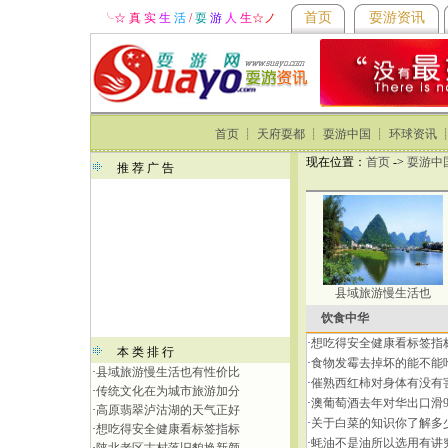
首页
耍游资讯
╰
☆ 真
实
生
活
/
耍
游
人
生
☆
ノ
首页
┊
天府耍都
┊
耍游中国
┊
环球资讯
现在位置：
首页
->
耍游中
推 荐 广 告
县域旅游慢生活也
饮食中华
·
想吃得安全健康看标签指
本 类 排 行
·
食物发霉去掉坏的能不能
·
县域旅游慢生活也有性价比
·
催熟西红柿对身体有没有
·
传统文化在为城市旅游加分
·
澳葡萄酒去年对华出口滑9
·
高原翡翠泸沽湖的天气正好
·
关于白菜的知识你了解多
·
想吃得安全健康看标签指标
·
蚝油不是油所以选用有讲