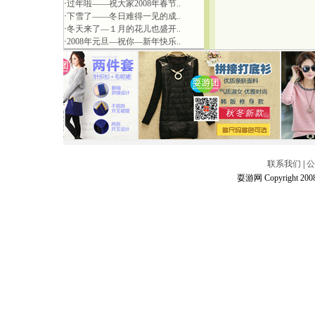
·
过年啦——祝大家2008年春节..
·
下雪了——冬日难得一见的成..
·
冬天来了—１月的花儿也盛开..
·
2008年元旦—祝你—新年快乐..
联系我们
|
公
耍游网 Copyright 2