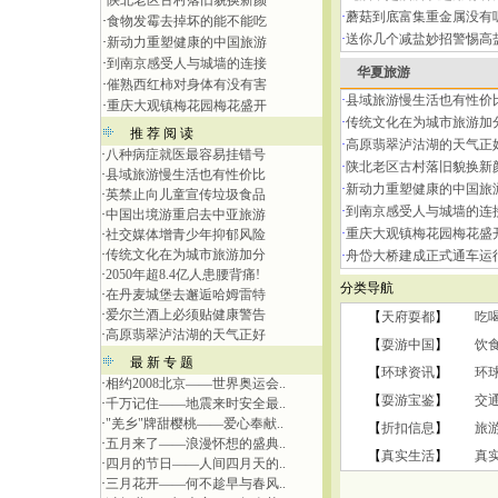
·
陕北老区古村落旧貌换新颜
·
蘑菇到底富集重金属没有
·
食物发霉去掉坏的能不能吃
·
送你几个减盐妙招警惕高
·
新动力重塑健康的中国旅游
·
到南京感受人与城墙的连接
华夏旅游
·
催熟西红柿对身体有没有害
·
县域旅游慢生活也有性价
·
重庆大观镇梅花园梅花盛开
·
传统文化在为城市旅游加
推 荐 阅 读
·
高原翡翠泸沽湖的天气正
·
八种病症就医最容易挂错号
·
陕北老区古村落旧貌换新
·
县域旅游慢生活也有性价比
·
新动力重塑健康的中国旅
·
英禁止向儿童宣传垃圾食品
·
到南京感受人与城墙的连
·
中国出境游重启去中亚旅游
·
重庆大观镇梅花园梅花盛
·
社交媒体增青少年抑郁风险
·
传统文化在为城市旅游加分
·
舟岱大桥建成正式通车运
·
2050年超8.4亿人患腰背痛!
分类导航
·
在丹麦城堡去邂逅哈姆雷特
·
爱尔兰酒上必须贴健康警告
【
天府耍都
】
吃
·
高原翡翠泸沽湖的天气正好
【
耍游中国
】
饮
最 新 专 题
【
环球资讯
】
环
·
相约2008北京——世界奥运会..
【
耍游宝鉴
】
交
·
千万记住——地震来时安全最..
·
"羌乡"牌甜樱桃——爱心奉献..
【
折扣信息
】
旅
·
五月来了——浪漫怀想的盛典..
【
真实生活
】
真
·
四月的节日——人间四月天的..
·
三月花开——何不趁早与春风..