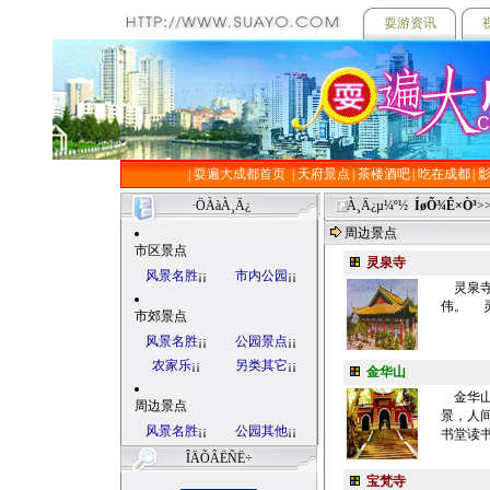
耍游资讯
|
耍遍大成都首页
| 天府景点
| 茶楼酒吧
| 吃在成都
|
·ÖÀàÀ¸Ä¿
À¸Ä¿µ¼º½
ÍøÕ¾Ê×Ò³
>
周边景点
市区景点
灵泉寺
风景名胜
¡¡
市内公园
¡¡
灵泉寺
伟。 灵
市郊景点
风景名胜
¡¡
公园景点
¡¡
农家乐
¡¡
另类其它
¡¡
金华山
金华山
周边景点
景，人
风景名胜
¡¡
公园其他
¡¡
书堂读书
ÎÄÕÂËÑË÷
宝梵寺