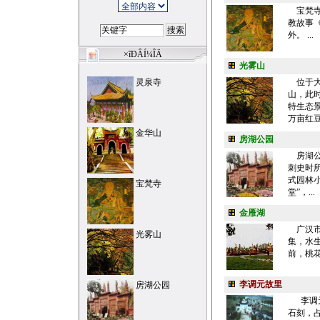
宝梵寺
教故事
外。 ...
×îÐÂÍ¼ÎÄ
光雾山
灵泉寺
位于大
山，此
特生态景
万亩红豆
金华山
房湖公园
房湖公
刺史时所
式园林
宝梵寺
堂”，...
金雁湖
广汉市
光雾山
集，水
前，桃花
李调元故里
房湖公园
李调元
石刻，占