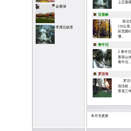
上正面观
金雁湖
百里峡
宣汉百
110公
李调元故里
区范围6
澈...
青牛沱
 青
形容山
青牛沱，
罗汉寺
罗汉寺
说法处，
景龙三年
本月无更新