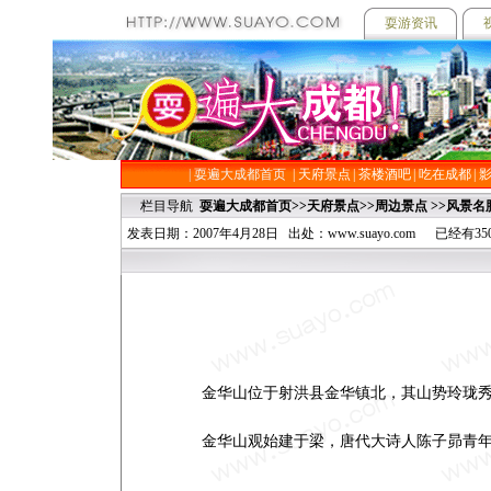
耍游资讯
|
耍遍大成都首页
| 天府景点
| 茶楼酒吧
| 吃在成都
|
栏目导航
耍遍大成都首页
>>
天府景点
>>
周边景点
>>
风景名
发表日期：2007年4月28日 出处：www.suayo.com 已经有
金华山位于射洪县金华镇北，其山势玲珑秀丽
金华山观始建于梁，唐代大诗人陈子昴青年