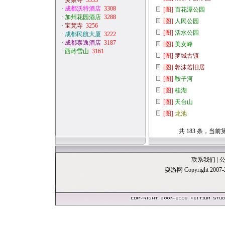
·
灵泉寺
3333
·
成都沃特酒店
3308
[图]
百花潭公园
·
加州花园酒店
3288
[图]
人民公园
·
宝梵寺
3256
[图]
活水公园
·
成都民航大厦
3222
·
成都泰逸酒店
3187
[图]
美女峰
·
西岭雪山
3161
[图]
罗城古镇
[图]
郭沫若旧居
[图]
鞍子河
[图]
桂湖
[图]
天台山
[图]
龙池
共 183 条，当前第
联系我们
|
耍游网 Copyright 20