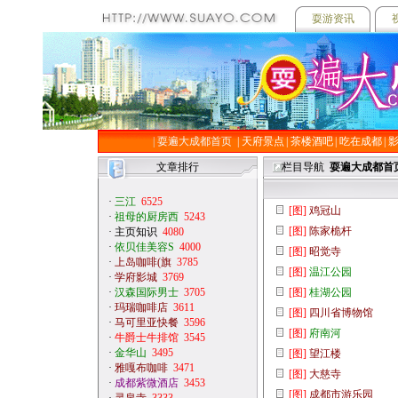
耍游资讯
|
耍遍大成都首页
| 天府景点
| 茶楼酒吧
| 吃在成都
|
文章排行
栏目导航
耍遍大成都
首
·
三江
6525
[图]
鸡冠山
·
祖母的厨房西
5243
[图]
陈家桅杆
·
主页知识
4080
·
依贝佳美容S
4000
[图]
昭觉寺
·
上岛咖啡(旗
3785
[图]
温江公园
·
学府影城
3769
·
汉森国际男士
3705
[图]
桂湖公园
·
玛瑞咖啡店
3611
[图]
四川省博物馆
·
马可里亚快餐
3596
[图]
府南河
·
牛爵士牛排馆
3545
·
金华山
3495
[图]
望江楼
·
雅嘎布咖啡
3471
[图]
大慈寺
·
成都紫微酒店
3453
[图]
成都市游乐园