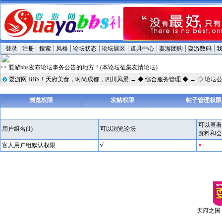
登录
注册
搜索
风格
论坛状态
论坛展区
道具中心
耍游团购
耍游数码
>> 耍游bbs发布论坛事务公告的地方！(本论坛征集友情论坛)
耍游网 BBS！天府美食，时尚成都，四川风景
→
◆.综合服务管理.◆
→
◇.论坛公
浏览权限
发帖权限
帖子管理权限
可以查看
用户组名(1)
可以浏览论坛
资料和会
客人用户组默认权限
√
×
天府之国