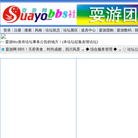
登录
注册
搜索
风格
论坛状态
论坛展区
道具中心
耍游团购
耍游数码
>> 耍游bbs发布论坛事务公告的地方！(本论坛征集友情论坛)
耍游网 BBS！天府美食，时尚成都，四川风景
→
◆.综合服务管理.◆
→
◇.论坛公