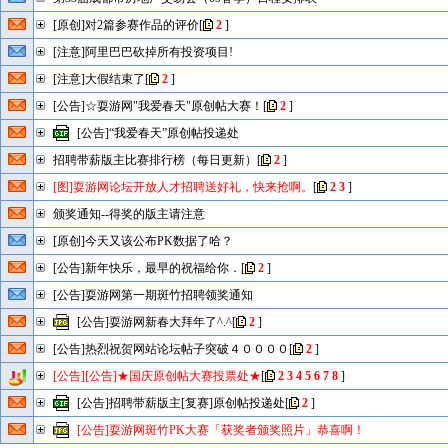
[原创]对2篇参赛作品的评价
[
2
]
[注意]阿里巴巴砍掉所有投资项目!
[注意]大假结束了
[
2
]
[公告]☆耍游网"我爱春天"原创帖大赛！
[
2
]
[公告]“我爱春天”原创帖投递处
招聘带薪版主比赛排行榜（每日更新）
[
2
]
[图]耍游网论坛开放人才招聘送好礼，快来抢啊。
[
2
3
]
颁奖通知--得奖的版主请注意
[原创]今天又该公布PK数据了哈？
[公告]新年快乐，最早的祝福给你．
[
2
]
[公告]耍游网第一期斑竹招聘领奖通知
[公告]耍游网新春大拜年了^.^
[
2
]
[公告]热烈祝贺网站论坛帖子突破４００００
[
2
]
[公告][公告]★国庆原创帖大赛投票处★
[
2
3
4
5
6
7
8
]
[公告]招聘带薪版主[复赛]原创帖投递处
[
2
]
[公告]耍游网斑竹PK大赛「获奖者颁奖照片」恭喜啊！