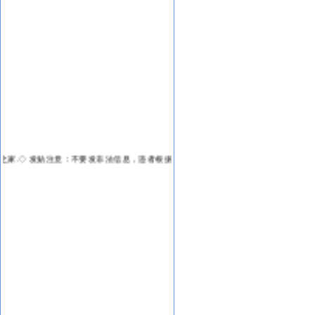
家.◇
发贴注意：不要发非法信息，违者根据ＩＰ交...
◇.宠物成都.◇
发贴注意：不要发