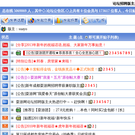
论坛招聘版主
总在线 5069069 人，其中◇.论坛公告区.◇上共有 0 位会员与 173617 位客人，今日
版主：
suayo
状态
主 题 (点
即可展开贴子列表)
[分享]2013年新年的祝福话语,祝福、大家新年万事如意！
[
2
3
4
5
6
7
8
9
]
[公告]耍游团开通啦★恭喜恭喜！全心全意放心团！
[特别公告]★邦泰．房管家★来啦！
[公告]◆※发帖得金钱，金钱换奖品※◆正式制度！
[
2
3
4
5
]
[公告]]☆耍游网"浪漫＾五月"原创帖大赛！
[
2
]
[公告]新年成都耍游网招聘带薪兼职版主
[
2
3
4
5
]
[公告]耍游网"我爱春天"原创帖大赛获奖会员
[
2
]
耍游网论坛招聘版主火热进行中～～赶快啊！
[
2
3
4
5
6
7
]
[推荐]]【耍游团】：27.8元抢购！....本色！同时买2盒包邮！[长]
[贴图]2011新年祝福^新年快乐！
[公告]2010年新年祝福语★虎年新年祝福语★
[
2
]
第33届成都市房地产交易会（09春季）日程安排表