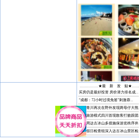
……………★最 新 发 贴★…
买房仍是最好投资 房价潜力排名成...
“成都：72小时过境免签”刺激蓉...
四川青川再次在野外发现两母仔大熊..
新的旅游模式四川首现散客打败跟团..
黄金周达古冰山多措施保游览秩序井..
国庆假日检查组深入达古冰山景区检..