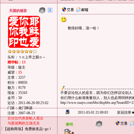
天国的福音
整得好哦，顶一哈！
头衔：々⊙上帝之眼⊙～
精华帖：13
等级：版主
威望：
15
文章：3257
积分：89850
魅力：9179
现金：35343
不要议论别人的是非，因为你们怎样议论别人
金币：50
你们用什么标准衡量别人，别人也必用同样的标准
http://www.suayo.com/bbs/dispbbs.asp?boardI
近访：2011-06-26 09:25:02
门派：龙门阵派
2011-03-01 21:09:03
皇冠信誉
注册：2007-08-23
言论仅代表发帖人观点
与耍游网的立场无关
黎明
【超购商场】免费换奖品~go！