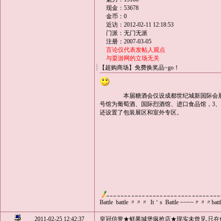
现金：53678
金币：0
近访：2012-02-11 12:18:53
门派：无门无派
注册：2007-03-05
言论仅代表发帖人观点
与耍游网的立场无关
【超购商场】免费换奖品~go！
本届糖酒会仅设成都世纪城新国际会展中
号馆为葡萄酒、国际烈酒馆、进口食品馆，3、
还设置了包装展区和室外专区。
Battle battle 〃〃〃 It＇s Battle ~~~~〃〃〃ba
2011-02-25 12:42:37
皇冠信誉★鲜果城堡疯抢店★现实未曾见,只在