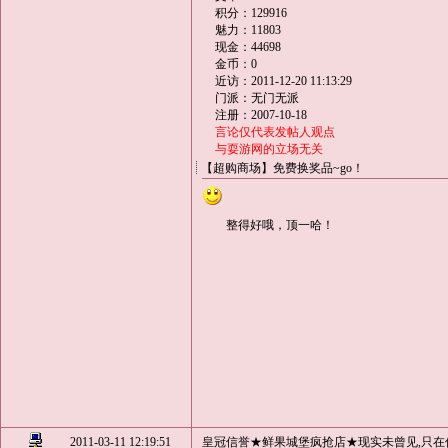
积分：129916
魅力：11803
现金：44698
金币：0
近访：2011-12-20 11:13:29
门派：无门无派
注册：2007-10-18
言论仅代表发帖人观点
与耍游网的立场无关
【超购商场】免费换奖品~go！
整得好哦，顶一哈！
2011-03-11 12:19:51
皇冠信誉★鲜果城堡疯抢店★现实未曾见,只在