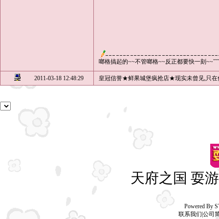
啷格搞起的~~不管啷格~~反正都要快一刻~~ˇˇˇ
2011-03-18 12:48:29
皇冠信誉★鲜果城堡疯抢店★现实未曾见,只在
天府之国 耍游
Powered By
S
联系我们
|
公司