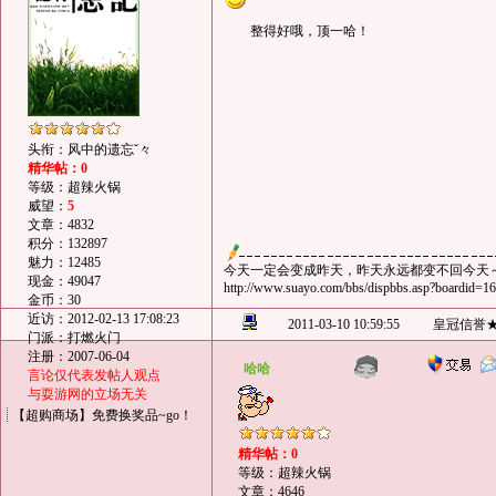
整得好哦，顶一哈！
头衔：风中的遗忘ˇ々
精华帖：0
等级：超辣火锅
威望：
5
文章：4832
积分：132897
魅力：12485
今天一定会变成昨天，昨天永远都变不回今天
现金：49047
http://www.suayo.com/bbs/dispbbs.asp?boardid=
金币：30
近访：2012-02-13 17:08:23
2011-03-10 10:59:55
皇冠信誉
门派：打燃火门
注册：2007-06-04
哈哈
言论仅代表发帖人观点
与耍游网的立场无关
【超购商场】免费换奖品~go！
精华帖：0
等级：超辣火锅
文章：4646