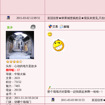
2011-03-02 12:09:51
皇冠信誉★鲜果城堡疯抢店★现实未曾见,只在
故乡
头衔：心动的地方是故乡
精华帖：17
等级：中辣火锅
文章：2633
积分：73152
魅力：7465
现金：29159
那个塌塌才好耍哦~~赶快跟起来啊~~哈哈~！
金币：0
近访：2011-11-14 10:24:34
2011-03-03 09:33:55
皇冠信誉
门派：切哪个塌塌门