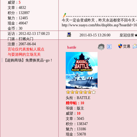
威望：
5
文章：4832
积分：132897
魅力：12485
今天一定会变成昨天，昨天永远都变不回今天
现金：49047
http://www.suayo.com/bbs/dispbbs.asp?boardid=
金币：30
近访：2012-02-13 17:08:23
2011-03-15 13:26:00
皇冠信誉
门派：打燃火门
注册：2007-06-04
battle
言论仅代表发帖人观点
与耍游网的立场无关
【超购商场】免费换奖品~go！
头衔：BATTLE
精华帖：10
等级：版主
威望：
10
文章：5045
积分：138347
魅力：13186
现金：53678