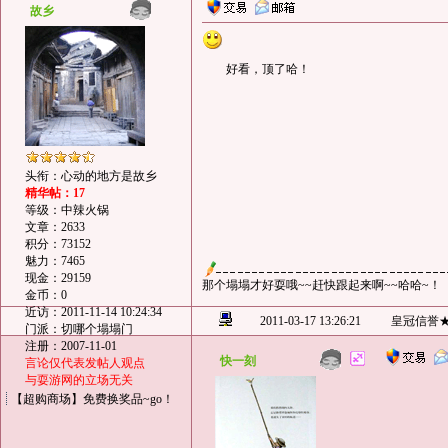
故乡
好看，顶了哈！
头衔：心动的地方是故乡
精华帖：17
等级：中辣火锅
文章：2633
积分：73152
魅力：7465
现金：29159
那个塌塌才好耍哦~~赶快跟起来啊~~哈哈~！
金币：0
近访：2011-11-14 10:24:34
2011-03-17 13:26:21
皇冠信誉
门派：切哪个塌塌门
注册：2007-11-01
快一刻
言论仅代表发帖人观点
与耍游网的立场无关
【超购商场】免费换奖品~go！