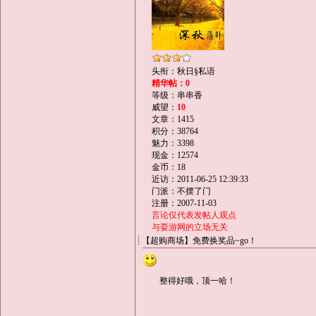
头衔：秋日§私语
精华帖：0
等级：串串香
威望：
10
文章：1415
积分：38764
魅力：3398
现金：12574
金币：18
近访：2011-06-25 12:39:33
门派：不摆了门
注册：2007-11-03
言论仅代表发帖人观点
与耍游网的立场无关
【超购商场】免费换奖品~go！
整得好哦，顶一哈！