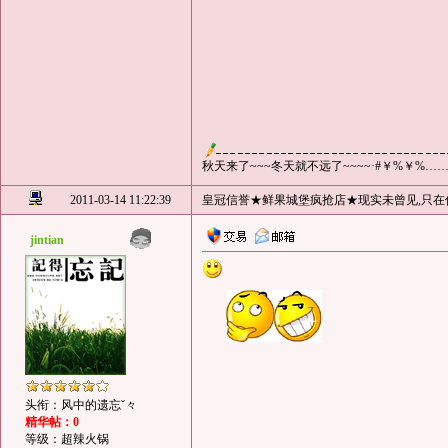
秋天来了~~~冬天就不远了~~~~·#￥%￥%……、
2011-03-14 11:22:39
皇冠信誉★鲜果城堡疯抢店★现实未曾见,只在
jintian
头衔：风中的遗忘ˇ々
精华帖：0
等级：超辣火锅