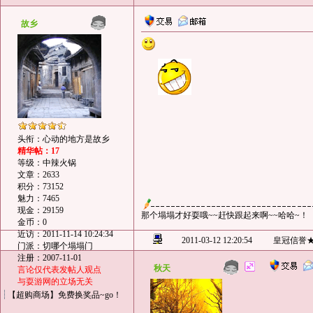
故乡
头衔：心动的地方是故乡
精华帖：17
等级：中辣火锅
文章：2633
积分：73152
魅力：7465
现金：29159
那个塌塌才好耍哦~~赶快跟起来啊~~哈哈~！
金币：0
近访：2011-11-14 10:24:34
2011-03-12 12:20:54
皇冠信誉
门派：切哪个塌塌门
注册：2007-11-01
秋天
言论仅代表发帖人观点
与耍游网的立场无关
【超购商场】免费换奖品~go！