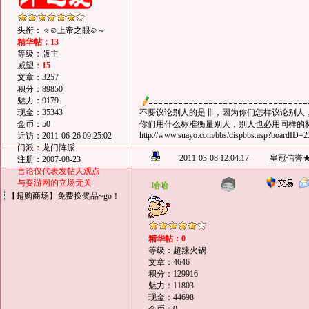
头衔：々⊙上帝之眼⊙～
精华帖：13
等级：版主
威望：
15
文章：3257
积分：89850
魅力：9179
现金：35343
不要议论别人的是非，因为你们怎样议论别人
金币：50
你们用什么标准衡量别人，别人也必用同样的标准
http://www.suayo.com/bbs/dispbbs.asp?boardI
近访：2011-06-26 09:25:02
门派：龙门阵派
2011-03-08 12:04:17
皇冠信誉
注册：2007-08-23
言论仅代表发帖人观点
与耍游网的立场无关
哈哈
【超购商场】免费换奖品~go！
精华帖：0
等级：超辣火锅
文章：4646
积分：129916
魅力：11803
现金：44698