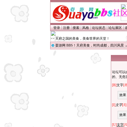
登录
注册
搜索
风格
论坛状态
论坛展区
>> 天府之国的美食，美食世界的天堂！
耍游网 BBS！天府美食，时尚成都，四川风景
论坛可以
的、无危
[B]
文字
[/
效果
[I]
文字
[/I]
效果
[U]
文字
[/