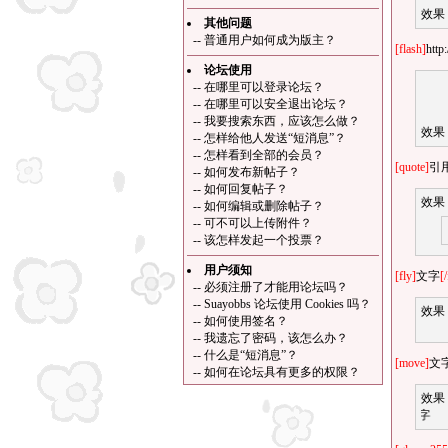
效果
其他问题
--
普通用户如何成为版主？
[flash]
http
论坛使用
--
在哪里可以登录论坛？
--
在哪里可以安全退出论坛？
--
我要搜索东西，应该怎么做？
效果
--
怎样给他人发送“短消息”？
--
怎样看到全部的会员？
[quote]
引
--
如何发布新帖子？
--
如何回复帖子？
效果
--
如何编辑或删除帖子？
--
可不可以上传附件？
--
该怎样发起一个投票？
用户须知
[fly]
文字
[/
--
必须注册了才能用论坛吗？
--
Suayobbs 论坛使用 Cookies 吗？
效果
--
如何使用签名？
--
我遗忘了密码，该怎么办？
--
什么是“短消息”？
[move]
文
--
如何在论坛具有更多的权限？
效果