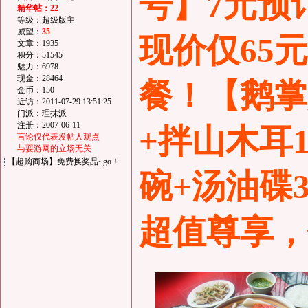
号】7元预
精华帖：22
等级：超级版主
威望：
35
现价仅65
文章：1935
积分：51545
魅力：6978
现金：28464
餐！【鹅掌
金币：150
近访：2011-07-29 13:51:25
门派：理抹派
注册：2007-06-11
+拌山木耳
言论仅代表发帖人观点
与耍游网的立场无关
【超购商场】免费换奖品~go！
碗+汤油碟
超值尊享，