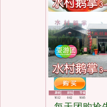
原价
折扣
节省
¥112
0.62
¥105
每天团购抢