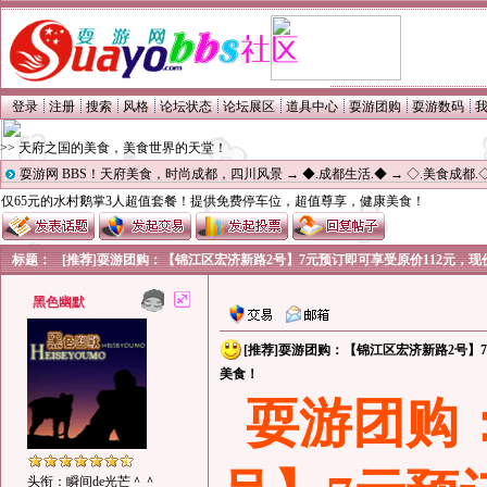
登录
注册
搜索
风格
论坛状态
论坛展区
道具中心
耍游团购
耍游数码
>> 天府之国的美食，美食世界的天堂！
耍游网 BBS！天府美食，时尚成都，四川风景
→
◆.成都生活.◆
→
◇.美食成都.
仅65元的水村鹅掌3人超值套餐！提供免费停车位，超值尊享，健康美食！
标题：
[推荐]耍游团购：【锦江区宏济新路2号】7元预订即可享受原价112元，
黑色幽默
[推荐]耍游团购：【锦江区宏济新路2号】
美食！
耍游团购
头衔：瞬间de光芒＾＾