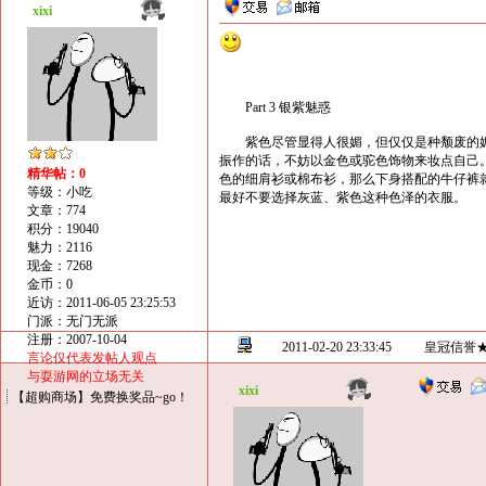
xixi
Part 3 银紫魅惑
紫色尽管显得人很媚，但仅仅是种颓废的媚
振作的话，不妨以金色或驼色饰物来妆点自己
精华帖：0
色的细肩衫或棉布衫，那么下身搭配的牛仔裤
等级：小吃
最好不要选择灰蓝、紫色这种色泽的衣服。
文章：774
积分：19040
魅力：2116
现金：7268
金币：0
近访：2011-06-05 23:25:53
门派：无门无派
注册：2007-10-04
2011-02-20 23:33:45
皇冠信誉
言论仅代表发帖人观点
与耍游网的立场无关
xixi
【超购商场】免费换奖品~go！