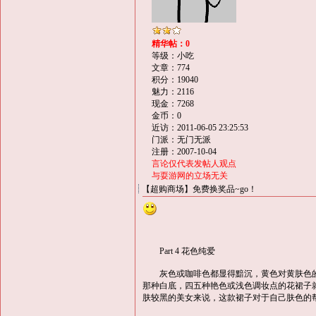
精华帖：0
等级：小吃
文章：774
积分：19040
魅力：2116
现金：7268
金币：0
近访：2011-06-05 23:25:53
门派：无门无派
注册：2007-10-04
言论仅代表发帖人观点
与耍游网的立场无关
【超购商场】免费换奖品~go！
Part 4 花色纯爱
灰色或咖啡色都显得黯沉，黄色对黄肤色的
那种白底，四五种艳色或浅色调妆点的花裙子
肤较黑的美女来说，这款裙子对于自己肤色的