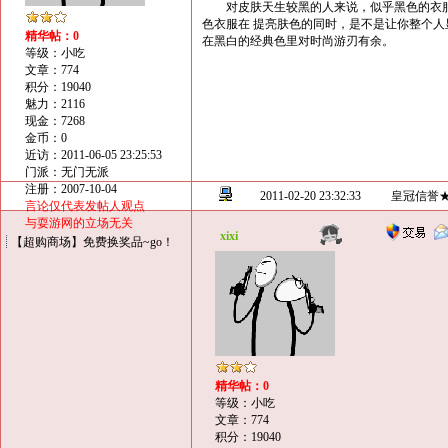
对皮肤天生较黑的人来说，似乎黑色的衣服
色衣服在 提亮肤色的同时，是不是让你整个
精华帖：0
在黑白的经典色里对时尚游刃有余。
等级：小吃
文章：774
积分：19040
魅力：2116
现金：7268
金币：0
近访：2011-06-05 23:25:53
门派：无门无派
注册：2007-10-04
2011-02-20 23:32:33
皇冠信誉
言论仅代表发帖人观点
与耍游网的立场无关
xixi
【超购商场】免费换奖品~go！
精华帖：0
等级：小吃
文章：774
积分：19040