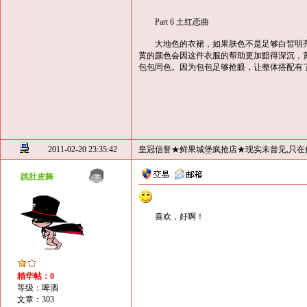
Part 6 土红恋曲
大地色的衣裙，如果肤色不是足够白皙明亮
黄的颜色会因这件衣服的帮助更加黯得深沉，
包包同色。因为包包足够抢眼，让整体搭配有
2011-02-20 23:35:42
皇冠信誉★鲜果城堡疯抢店★现实未曾见,只在
跳肚皮舞
喜欢，好啊！
精华帖：0
等级：啤酒
文章：303