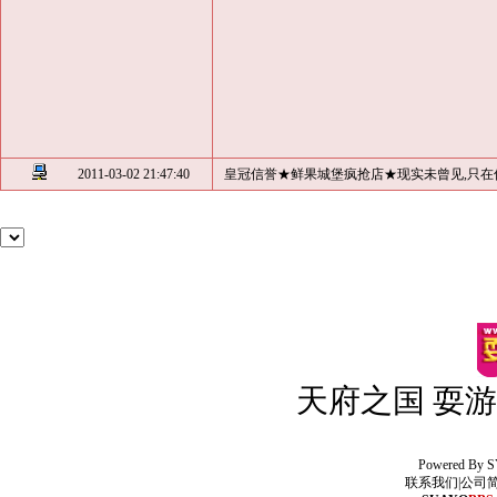
2011-03-02 21:47:40
皇冠信誉★鲜果城堡疯抢店★现实未曾见,只在
天府之国 耍游
Powered By
S
联系我们
|
公司