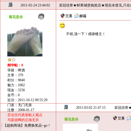
2011-02-24 23:44:02
皇冠信誉★鲜果城堡疯抢店★现实未曾见,只在
菊花是你
不错,顶一下！感谢楼主！
精华帖：0
等级：啤酒
文章：379
积分：9840
魅力：1002
现金：3256
金币：0
近访：2011-10-12 09:55:29
门派：无门无派
2011-03-02 21:47:15
皇冠信誉
注册：2008-01-17
言论仅代表发帖人观点
菊花是你
与耍游网的立场无关
【超购商场】免费换奖品~go！