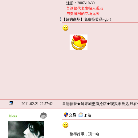
注册：2007-10-30
言论仅代表发帖人观点
与耍游网的立场无关
【超购商场】免费换奖品~go！
2011-02-21 22:57:42
皇冠信誉★鲜果城堡疯抢店★现实未曾见,只在
bless
整得好哦，顶一哈！