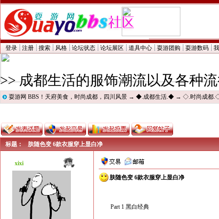
登录
注册
搜索
风格
论坛状态
论坛展区
道具中心
耍游团购
耍游数码
>> 成都生活的服饰潮流以及各种
耍游网 BBS！天府美食，时尚成都，四川风景
→
◆.成都生活.◆
→
◇.时尚成都.
标题：
肤随色变 6款衣服穿上显白净
xixi
肤随色变 6款衣服穿上显白净
Part 1 黑白经典