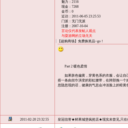
魅力：2116
现金：7268
金币：0
近访：2011-06-05 23:25:53
门派：无门无派
注册：2007-10-04
言论仅代表发帖人观点
与耍游网的立场无关
【超购商场】免费换奖品~go！
Part 2 暖色柔情
如果肤色偏黄，穿黄色系的衣服，会让自己
搭一条由丝巾演变的彩虹腰带，在胯部挽一个
忽隐忽现的话，健康的气息会冲淡脸上的暗黄
2011-02-20 23:32:55
皇冠信誉★鲜果城堡疯抢店★现实未曾见,只在