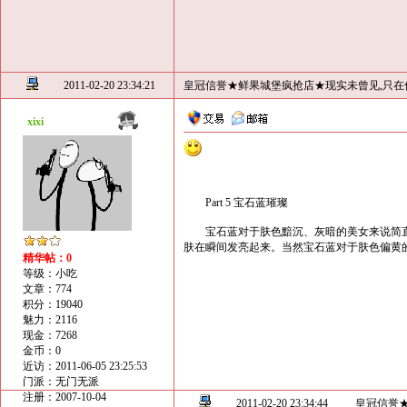
2011-02-20 23:34:21
皇冠信誉★鲜果城堡疯抢店★现实未曾见,只在
xixi
Part 5 宝石蓝璀璨
宝石蓝对于肤色黯沉、灰暗的美女来说简直
肤在瞬间发亮起来。当然宝石蓝对于肤色偏黄
精华帖：0
等级：小吃
文章：774
积分：19040
魅力：2116
现金：7268
金币：0
近访：2011-06-05 23:25:53
门派：无门无派
注册：2007-10-04
2011-02-20 23:34:44
皇冠信誉