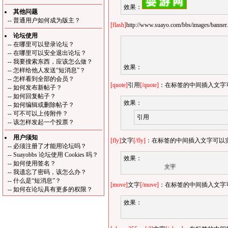
效果：
其他问题
--
普通用户如何成为版主？
[flash]
http://www.suayo.com/bbs/images/banner
论坛使用
--
在哪里可以登录论坛？
--
在哪里可以安全退出论坛？
--
我要搜索东西，应该怎么做？
效果：
--
怎样给他人发送“短消息”？
--
怎样看到全部的会员？
[quote]
引用
[/quote]
：在标签的中间插入文字可
--
如何发布新帖子？
--
如何回复帖子？
效果：
--
如何编辑或删除帖子？
--
可不可以上传附件？
引用
--
该怎样发起一个投票？
用户须知
[fly]
文字
[/fly]
：在标签的中间插入文字可以
--
必须注册了才能用论坛吗？
--
Suayobbs 论坛使用 Cookies 吗？
效果：
--
如何使用签名？
文字
--
我遗忘了密码，该怎么办？
--
什么是“短消息”？
[move]
文字
[/move]
：在标签的中间插入文字
--
如何在论坛具有更多的权限？
效果：