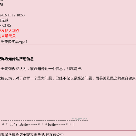
78
02-11 12:18:53
门无派
-03-05
表发帖人观点
的立场无关
免费换奖品~go！
授称通知传达严惩信息
锡锌教授认为，该通知传达一个信息，那就是严。
认为，对于这样一个重大问题，已经不仅仅是经济问题，而是涉及民众的生命健康
le 〃〃〃 It＇s Battle ~~~~〃〃〃battle ~~~~〃〃！
鲜果城堡疯抢店★现实未曾见,只在传说中