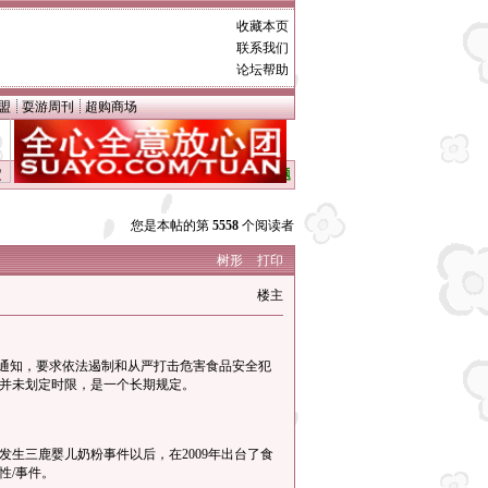
收藏本页
联系我们
论坛帮助
盟
耍游周刊
超购商场
定
搜一搜更多此类问题
您是本帖的第
5558
个阅读者
树形
打印
楼主
通知，要求依法遏制和从严打击危害食品安全犯
并未划定时限，是一个长期规定。
生三鹿婴儿奶粉事件以后，在2009年出台了食
性/事件。