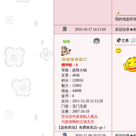
我的地盘听
2010-10-17 14:11:04
皇冠信誉★
哈哈
精华帖：0
等级：超辣火锅
文章：4646
积分：129916
魅力：11803
现金：44698
金币：0
近访：2011-12-20 11:13:29
门派：无门无派
注册：2007-10-18
言论仅代表发帖人观点
与耍游网的立场无关
【超购商场】免费换奖品~go！
2010-11-06 10:55:56
皇冠信誉★