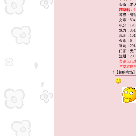
头衔：老
精华帖：6
等级：管
文章：594
积分：193
魅力：351
现金：101
金币：0
近访：2014-
门派：无
注册：2007
言论仅代
与耍游网
【超购商场】