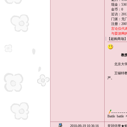
现金：536
金币：0
近访：2012-
门派：无
注册：2007
言论仅代
与耍游网
【超购商场】
教
北京大学王
王锡锌教授
严。
Battle batt
2010-09-19 10:36:16
皇冠信誉★