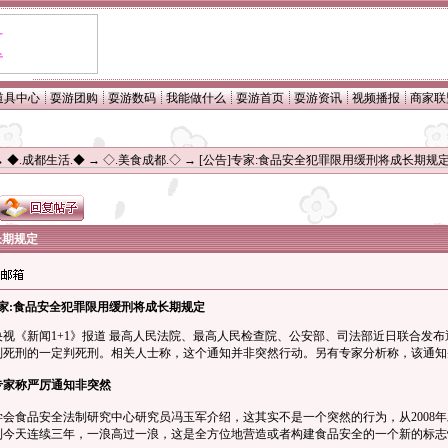
道具中心
耍游团购
耍游数码
我能做什么
耍游首页
耍游资讯
视频播报
商家联
→
◆.成都生活.◆
→
◇.美食成都.◇
→ [公告]专家:食品安全犯罪限用缓刑将成长期规
长期规定
专家:食品安全犯罪限用缓刑将成长期规定
《新闻1+1》报道 最高人民法院、最高人民检查院、公安部、司法部近日联合发布
判死刑的一定判死刑。相关人士称，这个通知并非突然行动。另有专家分析称，该通知
专家称严厉通知非突然
食品安全法制研究中心研究员冯玉军介绍，这其实不是一个突然的行为，从2008年发
到今天连续三年，一浪高过一浪，这是全方位地营造或者构建食品安全的一个新的标志