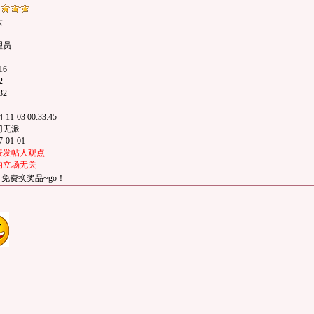
大
理员
16
2
32
11-03 00:33:45
门无派
-01-01
表发帖人观点
的立场无关
免费换奖品~go！