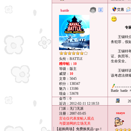
battle
专
王锡锌介绍
务犯罪，假
王锡锌举例
证、执照等
头衔：BATTLE
生命安全。
精华帖：10
等级：版主
王锡锌说，
威望：
10
该考虑法律
文章：5045
积分：138347
魅力：13186
Battle batt
现金：53678
金币：0
20
近访：2012-02-11 12:18:53
门派：无门无派
suayo
注册：2007-03-05
言论仅代表发帖人观点
与耍游网的立场无关
【超购商场】免费换奖品~go！