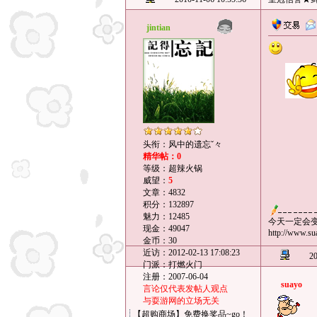
jintian
头衔：风中的遗忘ˇ々
精华帖：0
等级：超辣火锅
威望：
5
文章：4832
积分：132897
魅力：12485
今天一定会
现金：49047
http://www.s
金币：30
近访：2012-02-13 17:08:23
20
门派：打燃火门
注册：2007-06-04
suayo
言论仅代表发帖人观点
与耍游网的立场无关
【超购商场】免费换奖品~go！