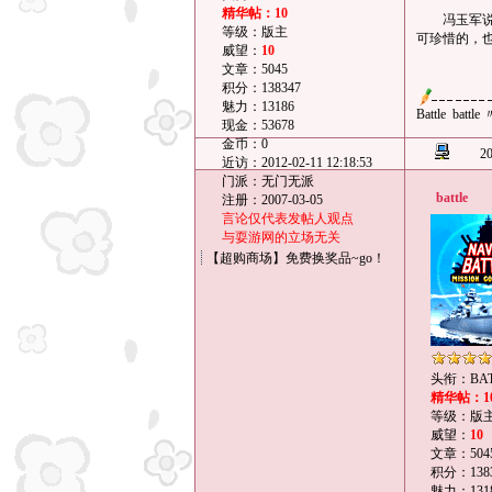
精华帖：10
冯玉军说，
等级：版主
可珍惜的，
威望：
10
文章：5045
积分：138347
魅力：13186
Battle batt
现金：53678
金币：0
20
近访：2012-02-11 12:18:53
门派：无门无派
battle
注册：2007-03-05
言论仅代表发帖人观点
与耍游网的立场无关
【超购商场】免费换奖品~go！
头衔：BAT
精华帖：1
等级：版
威望：
10
文章：504
积分：1383
魅力：131