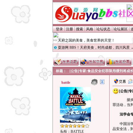
登录
注册
搜索
风格
论坛状态
论坛展区
>> 天府之国的美食，美食世界的天堂！
耍游网 BBS！天府美食，时尚成都，四川风景
标题：
[公告]专家:食品安全犯罪限用缓刑将成
battle
[公告]
据央视
罪活动，当
法学会
中国法学会
品安全法，
头衔：BATTLE