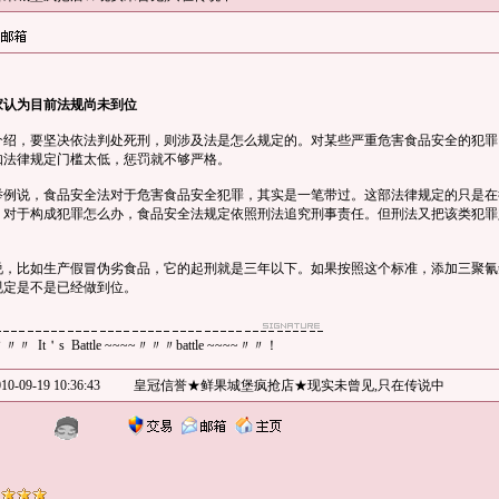
家认为目前法规尚未到位
，要坚决依法判处死刑，则涉及法是怎么规定的。对某些严重危害食品安全的犯罪
如法律规定门槛太低，惩罚就不够严格。
说，食品安全法对于危害食品安全犯罪，其实是一笔带过。这部法律规定的只是在
。对于构成犯罪怎么办，食品安全法规定依照刑法追究刑事责任。但刑法又把该类犯罪
比如生产假冒伪劣食品，它的起刑就是三年以下。如果按照这个标准，添加三聚氰
规定是不是已经做到位。
le 〃〃〃 It＇s Battle ~~~~〃〃〃battle ~~~~〃〃！
10-09-19 10:36:43
皇冠信誉★鲜果城堡疯抢店★现实未曾见,只在传说中