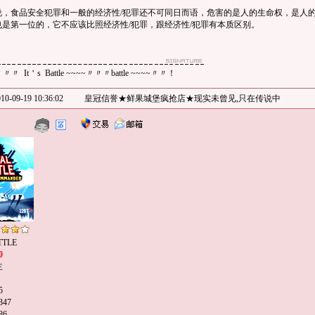
食品安全犯罪和一般的经济性/犯罪还不可同日而语，危害的是人的生命权，是人的
也是第一位的，它不应该比照经济性/犯罪，跟经济性/犯罪有本质区别。
le 〃〃〃 It＇s Battle ~~~~〃〃〃battle ~~~~〃〃！
10-09-19 10:36:02
皇冠信誉★鲜果城堡疯抢店★现实未曾见,只在传说中
TLE
0
主
5
47
86