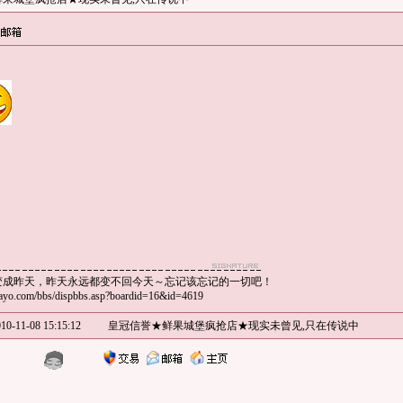
变成昨天，昨天永远都变不回今天～忘记该忘记的一切吧！
uayo.com/bbs/dispbbs.asp?boardid=16&id=4619
10-11-08 15:15:12
皇冠信誉★鲜果城堡疯抢店★现实未曾见,只在传说中