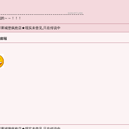
我的～～！！！
鲜果城堡疯抢店★现实未曾见,只在传说中
鲜果城堡疯抢店★现实未曾见,只在传说中