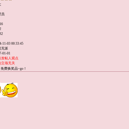
大
理员
16
2
32
11-03 00:33:45
门无派
-01-01
表发帖人观点
的立场无关
免费换奖品~go！