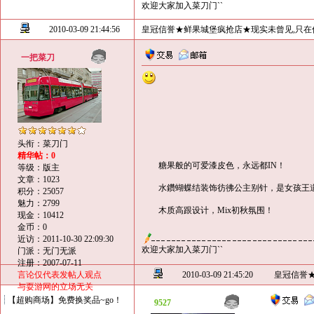
欢迎大家加入菜刀门``
2010-03-09 21:44:56
皇冠信誉★鲜果城堡疯抢店★现实未曾见,只在
一把菜刀
头衔：菜刀门
精华帖：0
糖果般的可爱漆皮色，永远都IN！
等级：版主
文章：1023
水鑽蝴蝶结装饰彷彿公主别针，是女孩王
积分：25057
魅力：2799
木质高跟设计，Mix初秋氛围！
现金：10412
金币：0
近访：2011-10-30 22:09:30
欢迎大家加入菜刀门``
门派：无门无派
注册：2007-07-11
言论仅代表发帖人观点
2010-03-09 21:45:20
皇冠信誉
与耍游网的立场无关
【超购商场】免费换奖品~go！
9527