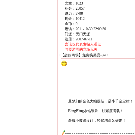
文章：1023
积分：25057
魅力：2799
现金：10412
金币：0
近访：2011-10-30 22:09:30
门派：无门无派
注册：2007-07-11
言论仅代表发帖人观点
与耍游网的立场无关
【超购商场】免费换奖品~go！
最梦幻的金色大蝴蝶结，是小千金定律！
BlingBling水钻装饰，炫耀度满载！
舒服小坡跟设计，轻鬆增高又好走！