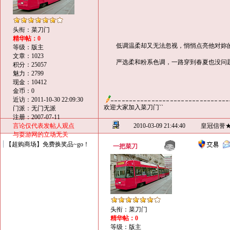
头衔：菜刀门
精华帖：0
低调温柔却又无法忽视，悄悄点亮他对妳
等级：版主
文章：1023
严选柔和粉系色调，一路穿到春夏也没问
积分：25057
魅力：2799
现金：10412
金币：0
近访：2011-10-30 22:09:30
欢迎大家加入菜刀门``
门派：无门无派
注册：2007-07-11
言论仅代表发帖人观点
2010-03-09 21:44:40
皇冠信誉
与耍游网的立场无关
【超购商场】免费换奖品~go！
一把菜刀
头衔：菜刀门
精华帖：0
等级：版主