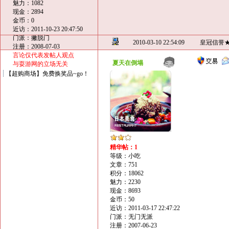
魅力：1082
现金：2894
金币：0
近访：2011-10-23 20:47:50
门派：撇脱门
2010-03-10 22:54:09
皇冠信誉
注册：2008-07-03
言论仅代表发帖人观点
夏天在倒塌
与耍游网的立场无关
【超购商场】免费换奖品~go！
精华帖：1
等级：小吃
文章：751
积分：18062
魅力：2230
现金：8693
金币：50
近访：2011-03-17 22:47:22
门派：无门无派
注册：2007-06-23