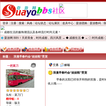
登录
注册
搜索
风格
论坛状态
论坛展区
道具中心
耍游团购
耍游数码
>> 成都生活的服饰潮流以及各种流行时尚元素＾
耍游网 BBS！天府美食，时尚成都，四川风景
→
◆.成都生活.◆
→
◇.时尚成都.
标题：
浪漫早春约会“娃娃鞋”受宠
一把菜刀
浪漫早春约会“娃娃鞋”受宠
早春的太阳已经张开和煦的笑脸，是时候
依人哦——
头衔：菜刀门
精华帖：0
等级：版主