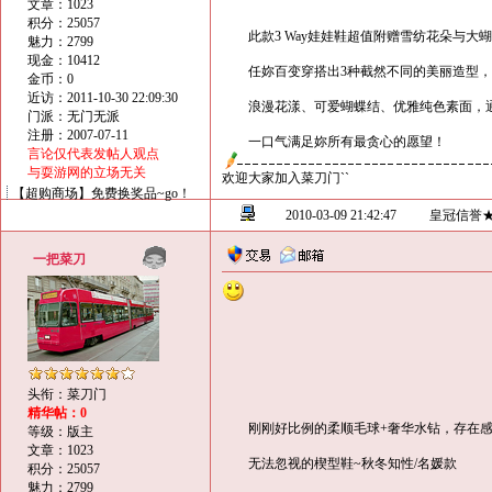
文章：1023
积分：25057
此款3 Way娃娃鞋超值附赠雪纺花朵与大
魅力：2799
现金：10412
任妳百变穿搭出3种截然不同的美丽造型，
金币：0
近访：2011-10-30 22:09:30
浪漫花漾、可爱蝴蝶结、优雅纯色素面，通通
门派：无门无派
注册：2007-07-11
一口气满足妳所有最贪心的愿望！
言论仅代表发帖人观点
与耍游网的立场无关
欢迎大家加入菜刀门``
【超购商场】免费换奖品~go！
2010-03-09 21:42:47
皇冠信誉
一把菜刀
头衔：菜刀门
精华帖：0
刚刚好比例的柔顺毛球+奢华水钻，存在感
等级：版主
文章：1023
无法忽视的楔型鞋~秋冬知性/名媛款
积分：25057
魅力：2799