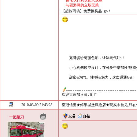
言论仅代表发帖人观点
与耍游网的立场无关
【超购商场】免费换奖品~go！
充满缤纷绮丽色彩，让妳元气Up！
小心机侧镂空设计，在可爱中增加性/感成
甜蜜&淘气、性/感&魅力，这次通通Get！
欢迎大家加入菜刀门``
2010-03-09 21:43:28
皇冠信誉★鲜果城堡疯抢店★现实未曾见,只在
一把菜刀