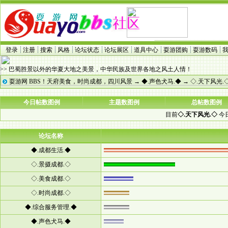
登录
注册
搜索
风格
论坛状态
论坛展区
道具中心
耍游团购
耍游数码
>> 巴蜀胜景以外的华夏大地之美景，中华民族及世界各地之风土人情！
耍游网 BBS！天府美食，时尚成都，四川风景
→
◆.声色犬马.◆
→
◇.天下风光.
今日帖数图例
主题数图例
总帖数图例
目前
◇.天下风光.◇
今日
论坛名称
◆.成都生活.◆
◇.景摄成都.◇
◇.美食成都.◇
◇.时尚成都.◇
◆.综合服务管理.◆
◆.声色犬马.◆