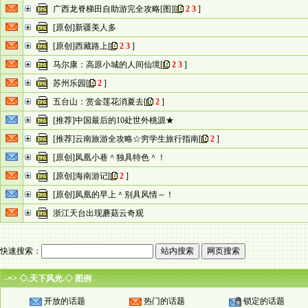
广西龙脊梯田自助游完全攻略[图]
[
2
3
]
[原创]新疆美人多
[原创]西藏路上
[
2
3
]
马尔康：高原小城的人间仙境
[
2
3
]
苏州乐园
[
2
]
五台山：赏金莲花消夏去
[
2
]
[推荐]中国最后的10处世外桃源★
[推荐]云南旅游全攻略☆穷学生旅行指南
[
2
]
[原创]凤凰小巷＾独具特色＾！
[原创]海南游记
[
2
]
[原创]凤凰的早上＾别具风情～！
浙江天台出现蘑菇云奇观
快速搜索：
-=> ◇.天下风光.◇ 图例
开放的话题
热门的话题
锁定的话题