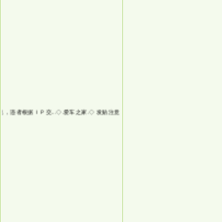
者根据ＩＰ交...
◇.爱车之家.◇
发贴注意：不要发非法信息，违者根据ＩＰ交...
◇.