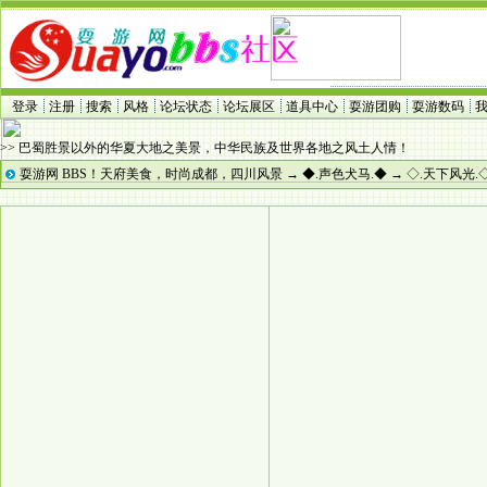
登录
注册
搜索
风格
论坛状态
论坛展区
道具中心
耍游团购
耍游数码
>> 巴蜀胜景以外的华夏大地之美景，中华民族及世界各地之风土人情！
耍游网 BBS！天府美食，时尚成都，四川风景
→
◆.声色犬马.◆
→
◇.天下风光.