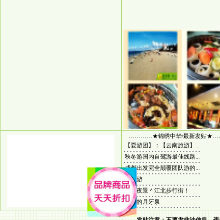
…………★锦绣中华/最新发贴★…
【耍游团】：【云南旅游】...
秋冬游国内自驾游最佳线路...
成都出发完全颠覆团队游的...
香港游
重庆夜景＾江北步行街！
神奇的月牙泉