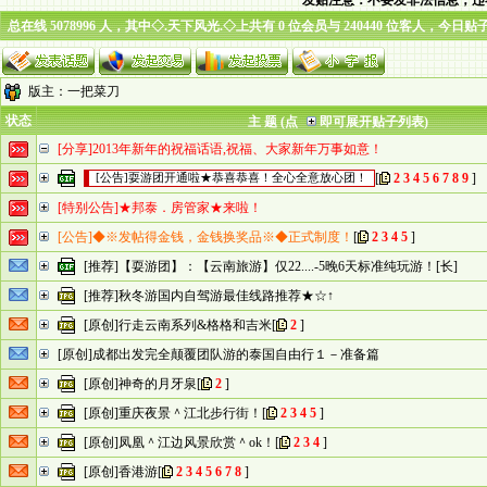
发贴注意：不要发非法信息，违
总在线 5078996 人，其中◇.天下风光.◇上共有 0 位会员与 240440 位客人，今日贴
版主：
一把菜刀
状态
主 题 (点
即可展开贴子列表)
[分享]2013年新年的祝福话语,祝福、大家新年万事如意！
[
2
3
4
5
6
7
8
9
]
[公告]耍游团开通啦★恭喜恭喜！全心全意放心团！
[特别公告]★邦泰．房管家★来啦！
[公告]◆※发帖得金钱，金钱换奖品※◆正式制度！
[
2
3
4
5
]
[推荐]【耍游团】：【云南旅游】仅22....-5晚6天标准纯玩游！[长]
[推荐]秋冬游国内自驾游最佳线路推荐★☆↑
[原创]行走云南系列&格格和吉米
[
2
]
[原创]成都出发完全颠覆团队游的泰国自由行１－准备篇
[原创]神奇的月牙泉
[
2
]
[原创]重庆夜景＾江北步行街！
[
2
3
4
5
]
[原创]凤凰＾江边风景欣赏＾ok！
[
2
3
4
]
[原创]香港游
[
2
3
4
5
6
7
8
]